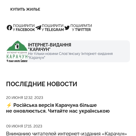
КУПИТЬ ЖИЛЬЕ
ПОШИРИТИ
ПОШИРИТИ
ПОШИРИТИ
У
FACEBOOK
У
TELEGRAM
У
TWITTER
ІНТЕРНЕТ-ВИДАННЯ
"КАРАЧУН"
Не тільки новини Слов'янську Інтернет-видання
"Карачун"
ПОСЛЕДНИЕ НОВОСТИ
Дата публикации
20 ИЮНЯ 12:32, 2023
⚡️
Російська версія Карачуна більше
не оновлюється. Читайте нас українською
Дата публикации
09 ИЮНЯ 17:15, 2023
Вниманию читателей интернет-издания «Карачун»