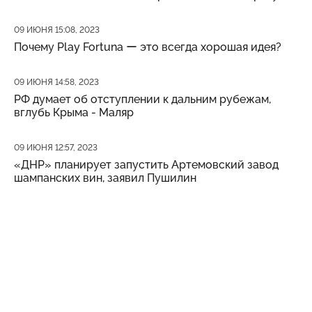
Дата публикации
09 ИЮНЯ 15:08, 2023
Почему Play Fortuna ー это всегда хорошая идея?
Дата публикации
09 ИЮНЯ 14:58, 2023
РФ думает об отступлении к дальним рубежам,
вглубь Крыма - Маляр
Дата публикации
09 ИЮНЯ 12:57, 2023
«ДНР» планирует запустить Артемовский завод
шампанских вин, заявил Пушилин