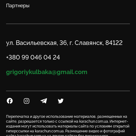
Партнеры
Адрес
ул. Васильевская, 36, г. Славянск, 84122
Телефон
+380 99 046 04 24
Email
grigoriykulbaka@gmail.com
Посилання на Facebook
Посилання на Instagram
Посилання на Telegram
Посилання на Twitter
Перепечатка и другое использование материалов, размещенных на
сайте, разрешается только с ссылкой на karachun.com.ua. Интернет-
издания могут использовать материалы сайта по условиям открытой
гиперссылки на karachun.com.ua. Размещение видео и фотографий