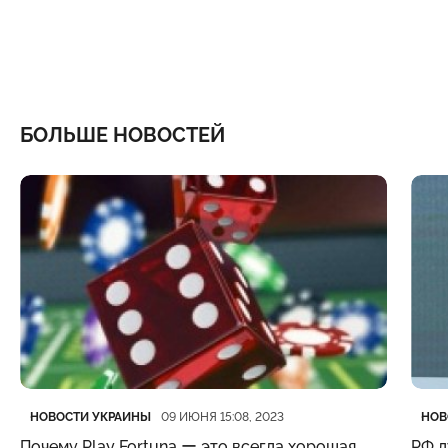
БОЛЬШЕ НОВОСТЕЙ
Категория
Дата публикации
Кате
Дата
НОВОСТИ УКРАИНЫ
НОВ
09 ИЮНЯ 15:08, 2023
Почему Play Fortuna ー это всегда хорошая
РФ д