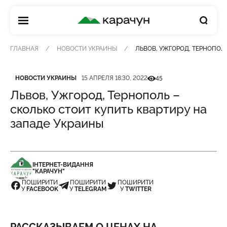
КАРАЧУН
ГЛАВНАЯ
НОВОСТИ УКРАИНЫ
ЛЬВОВ, УЖГОРОД, ТЕРНОПОЛ
Категория
Дата публикации
Кількість переглядів
НОВОСТИ УКРАИНЫ
15 АПРЕЛЯ 18:30, 2022
45
Львов, Ужгород, Тернополь –
сколько стоит купить квартиру на
западе Украины
ІНТЕРНЕТ-ВИДАННЯ
"КАРАЧУН"
ПОШИРИТИ
ПОШИРИТИ
ПОШИРИТИ
У
FACEBOOK
У
TELEGRAM
У
TWITTER