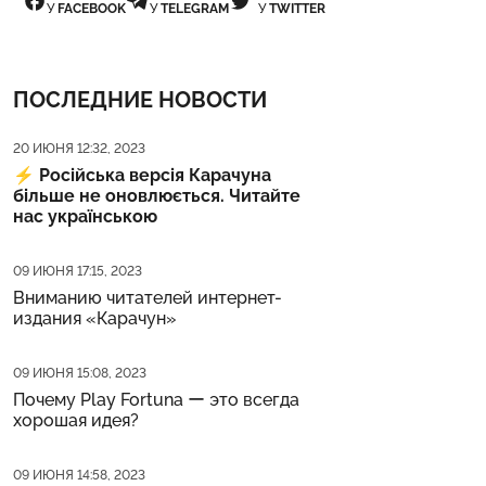
У
FACEBOOK
У
TELEGRAM
У
TWITTER
ПОСЛЕДНИЕ НОВОСТИ
Дата публикации
20 ИЮНЯ 12:32, 2023
⚡️
Російська версія Карачуна
більше не оновлюється. Читайте
нас українською
Дата публикации
09 ИЮНЯ 17:15, 2023
Вниманию читателей интернет-
издания «Карачун»
Дата публикации
09 ИЮНЯ 15:08, 2023
Почему Play Fortuna ー это всегда
хорошая идея?
Дата публикации
09 ИЮНЯ 14:58, 2023