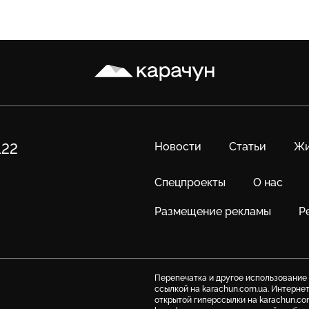
Карачун
Новости
Статьи
Жи
122
Спецпроекты
О нас
Размещение рекламы
Р
Перепечатка и другое использование
ссылкой на karachun.com.ua. Интерне
открытой гиперссылки на karachun.co