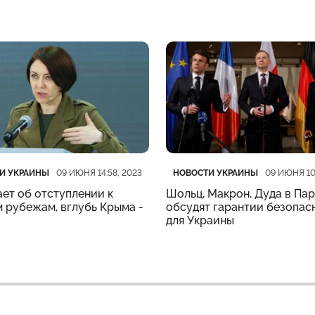
рия
убликации
Категория
Дата публикации
И УКРАИНЫ
НОВОСТИ УКРАИНЫ
09 ИЮНЯ 14:58, 2023
09 ИЮНЯ 10
ет об отступлении к
Шольц, Макрон, Дуда в Па
 рубежам, вглубь Крыма -
обсудят гарантии безопас
для Украины