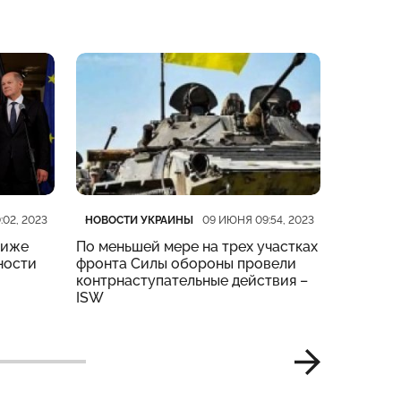
Категория
Дата публикации
Категор
Дата пу
НОВОСТИ УКРАИНЫ
НОВОСТ
:02, 2023
09 ИЮНЯ 09:54, 2023
риже
По меньшей мере на трех участках
На четы
ности
фронта Силы обороны провели
тяжелые
контрнаступательные действия –
Генштаб
ISW