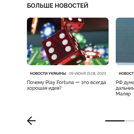
БОЛЬШЕ НОВОСТЕЙ
Категория
Дата публикации
Катего
Дата п
НОВОСТИ УКРАИНЫ
НОВОСТ
:19, 2023
09 ИЮНЯ 15:08, 2023
нес
Почему Play Fortuna ー это всегда
РФ дума
м –
хорошая идея?
дальним
Маляр