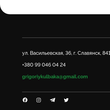
Адрес
ул. Васильевская, 36, г. Славянск, 84
Телефон
+380 99 046 04 24
Email
grigoriykulbaka@gmail.com
Посилання на Facebook
Посилання на Instagram
Посилання на Telegram
Посилання на Twitter