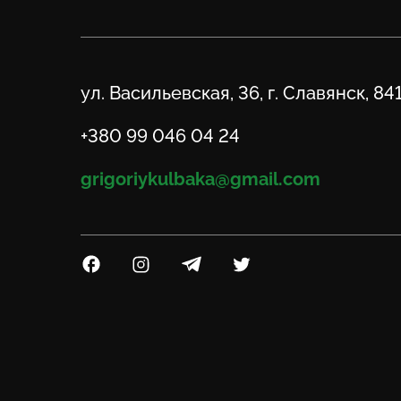
Адрес
ул. Васильевская, 36, г. Славянск, 84
Телефон
+380 99 046 04 24
Email
grigoriykulbaka@gmail.com
Посилання на Facebook
Посилання на Instagram
Посилання на Telegram
Посилання на Twitter