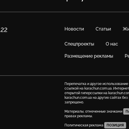
Новости
Статьи
Жи
122
Спецпроекты
О нас
Размещение рекламы
Р
Перепечатка и другое использование
ссылкой на karachun.com.ua. Интерне
открытой гиперссылки на karachun.co
karachun.com.ua на других сайтах бе
запрещено.
Материалы, отмеченные значками
П
правах рекламы.
Политическая реклама
ПОЗИЦИЯ