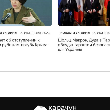
рия
убликации
Категория
Дата публикации
И УКРАИНЫ
НОВОСТИ УКРАИНЫ
09 ИЮНЯ 14:58, 2023
09 ИЮНЯ 10
ет об отступлении к
Шольц, Макрон, Дуда в Па
 рубежам, вглубь Крыма -
обсудят гарантии безопас
для Украины
Карачун