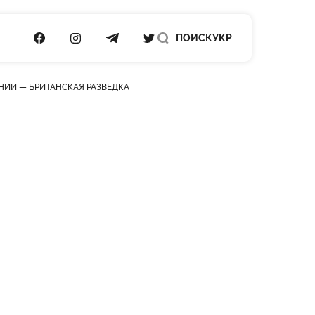
ПОСИЛАННЯ НА FACEBOOK
ПОСИЛАННЯ НА INSTAGRAM
ПОСИЛАННЯ НА TELEGRAM
ПОСИЛАННЯ НА TWITTER
ПОИСК
УКР
НИИ — БРИТАНСКАЯ РАЗВЕДКА