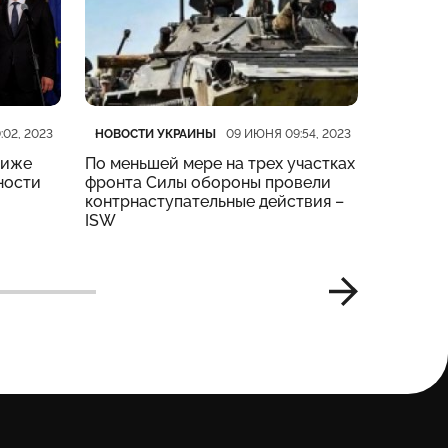
Категория
Дата публикации
Категор
Дата пу
НОВОСТИ УКРАИНЫ
НОВОСТ
:02, 2023
09 ИЮНЯ 09:54, 2023
риже
По меньшей мере на трех участках
На четы
ности
фронта Силы обороны провели
тяжелые
контрнаступательные действия –
Генштаб
ISW