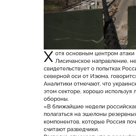
Х
отя основным центром атаки
Лисичанское направление, н
свидетельствует о попытках Росс
северной оси от Изюма, говоритс
Аналитики отмечают, что украин
этом секторе, хорошо используя
обороны.
«В ближайшие недели российская 
полагаться на эшелоны резервных
компонентов, которые Россия поч
считают разведчики.