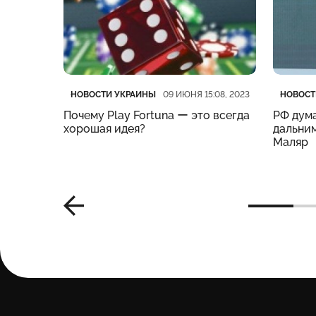
Категория
Дата публикации
Катего
Дата п
НОВОСТИ УКРАИНЫ
НОВОСТ
:19, 2023
09 ИЮНЯ 15:08, 2023
нес
Почему Play Fortuna ー это всегда
РФ дума
м –
хорошая идея?
дальним
Маляр