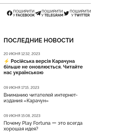
ПОШИРИТИ
ПОШИРИТИ
ПОШИРИТИ
У
FACEBOOK
У
TELEGRAM
У
TWITTER
ПОСЛЕДНИЕ НОВОСТИ
Дата публикации
20 ИЮНЯ 12:32, 2023
⚡️
Російська версія Карачуна
більше не оновлюється. Читайте
нас українською
Дата публикации
09 ИЮНЯ 17:15, 2023
Вниманию читателей интернет-
издания «Карачун»
Дата публикации
09 ИЮНЯ 15:08, 2023
Почему Play Fortuna ー это всегда
хорошая идея?