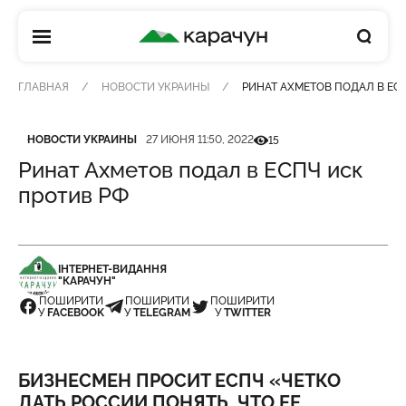
КАРАЧУН
ГЛАВНАЯ
НОВОСТИ УКРАИНЫ
РИНАТ АХМЕТОВ ПОДАЛ В ЕС
Категория
Дата публикации
Кількість переглядів
НОВОСТИ УКРАИНЫ
27 ИЮНЯ 11:50, 2022
15
Ринат Ахметов подал в ЕСПЧ иск
против РФ
ІНТЕРНЕТ-ВИДАННЯ
"КАРАЧУН"
ПОШИРИТИ
ПОШИРИТИ
ПОШИРИТИ
У
FACEBOOK
У
TELEGRAM
У
TWITTER
БИЗНЕСМЕН ПРОСИТ ЕСПЧ «ЧЕТКО
ДАТЬ РОССИИ ПОНЯТЬ, ЧТО ЕЕ