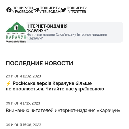
ПОШИРИТИ
ПОШИРИТИ
ПОШИРИТИ
У
FACEBOOK
У
TELEGRAM
У
TWITTER
ІНТЕРНЕТ-ВИДАННЯ
"КАРАЧУН"
Не тільки новини Слов'янську Інтернет-видання
"Карачун"
ПОСЛЕДНИЕ НОВОСТИ
Дата публикации
20 ИЮНЯ 12:32, 2023
⚡️
Російська версія Карачуна більше
не оновлюється. Читайте нас українською
Дата публикации
09 ИЮНЯ 17:15, 2023
Вниманию читателей интернет-издания «Карачун»
Дата публикации
09 ИЮНЯ 15:08, 2023