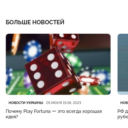
БОЛЬШЕ НОВОСТЕЙ
Категория
Дата публикации
Кате
Дата
НОВОСТИ УКРАИНЫ
НОВ
09 ИЮНЯ 15:08, 2023
Почему Play Fortuna ー это всегда хорошая
РФ д
идея?
рубе