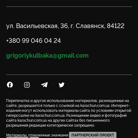
Адрес
ул. Васильевская, 36, г. Славянск, 84122
Телефон
+380 99 046 04 24
Email
grigoriykulbaka@gmail.com
Посилання на Facebook
Посилання на Instagram
Посилання на Telegram
Посилання на Twitter
Перепечатка и другое использование материалов, размещенных на
сайте, разрешается только с ссылкой на karachun.com.ua. Интернет-
издания могут использовать материалы сайта по условиям открытой
гиперссылки на karachun.com.ua. Размещение видео и фотографий
сайта karachun.com.ua на других сайтах без письменного
разрешения редакции категорически запрещено.
Материалы, отмеченные значками
ПАРТНЕРСКИЙ ПРОЕКТ