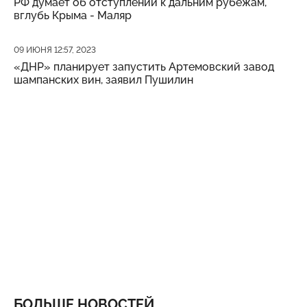
РФ думает об отступлении к дальним рубежам,
вглубь Крыма - Маляр
Дата публикации
09 ИЮНЯ 12:57, 2023
«ДНР» планирует запустить Артемовский завод
шампанских вин, заявил Пушилин
БОЛЬШЕ НОВОСТЕЙ