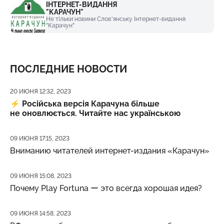
ІНТЕРНЕТ-ВИДАННЯ
"КАРАЧУН"
Не тільки новини Слов'янську Інтернет-видання
"Карачун"
ПОСЛЕДНИЕ НОВОСТИ
Дата публикации
20 ИЮНЯ 12:32, 2023
⚡️
Російська версія Карачуна більше
не оновлюється. Читайте нас українською
Дата публикации
09 ИЮНЯ 17:15, 2023
Вниманию читателей интернет-издания «Карачун»
Дата публикации
09 ИЮНЯ 15:08, 2023
Почему Play Fortuna ー это всегда хорошая идея?
Дата публикации
09 ИЮНЯ 14:58, 2023