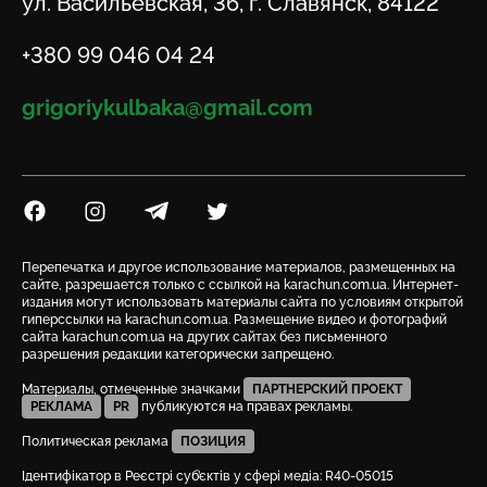
Адрес
ул. Васильевская, 36, г. Славянск, 84122
Телефон
+380 99 046 04 24
Email
grigoriykulbaka@gmail.com
Посилання на Facebook
Посилання на Instagram
Посилання на Telegram
Посилання на Twitter
Перепечатка и другое использование материалов, размещенных на
сайте, разрешается только с ссылкой на karachun.com.ua. Интернет-
издания могут использовать материалы сайта по условиям открытой
гиперссылки на karachun.com.ua. Размещение видео и фотографий
сайта karachun.com.ua на других сайтах без письменного
разрешения редакции категорически запрещено.
Материалы, отмеченные значками
ПАРТНЕРСКИЙ ПРОЕКТ
РЕКЛАМА
PR
публикуются на правах рекламы.
Политическая реклама
ПОЗИЦИЯ
Ідентифікатор в Реєстрі суб’єктів у сфері медіа: R40-05015