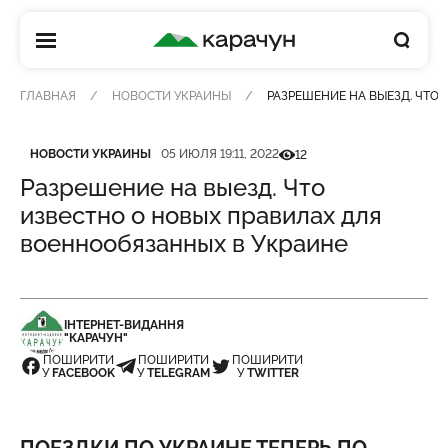
КАРАЧУН
ГЛАВНАЯ
НОВОСТИ УКРАИНЫ
РАЗРЕШЕНИЕ НА ВЫЕЗД. ЧТО
Категория
Дата публикации
Кількість переглядів
НОВОСТИ УКРАИНЫ
05 ИЮЛЯ 19:11, 2022
12
Разрешение на выезд. Что
известно о новых правилах для
военнообязанных в Украине
ІНТЕРНЕТ-ВИДАННЯ
"КАРАЧУН"
ПОШИРИТИ
ПОШИРИТИ
ПОШИРИТИ
У
FACEBOOK
У
TELEGRAM
У
TWITTER