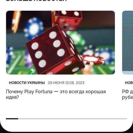
Категория
Дата публикации
Кате
Дата
НОВОСТИ УКРАИНЫ
НОВ
09 ИЮНЯ 15:08, 2023
Почему Play Fortuna ー это всегда хорошая
РФ д
идея?
рубе