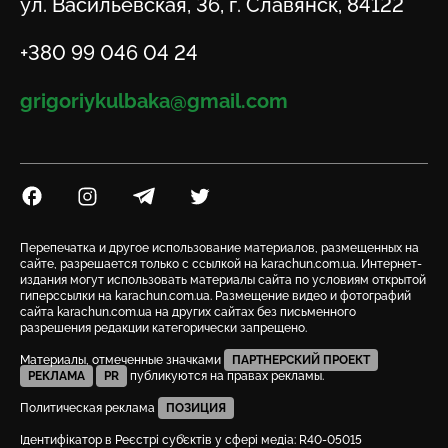
Адрес
ул. Васильевская, 36, г. Славянск, 84122
Телефон
+380 99 046 04 24
Email
grigoriykulbaka@gmail.com
Посилання на Facebook
Посилання на Instagram
Посилання на Telegram
Посилання на Twitter
Перепечатка и другое использование материалов, размещенных на
сайте, разрешается только с ссылкой на karachun.com.ua. Интернет-
издания могут использовать материалы сайта по условиям открытой
гиперссылки на karachun.com.ua. Размещение видео и фотографий
сайта karachun.com.ua на других сайтах без письменного
разрешения редакции категорически запрещено.
Материалы, отмеченные значками
ПАРТНЕРСКИЙ ПРОЕКТ
РЕКЛАМА
PR
публикуются на правах рекламы.
Политическая реклама
ПОЗИЦИЯ
Ідентифікатор в Реєстрі суб’єктів у сфері медіа: R40-05015