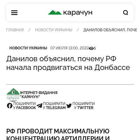
КАРАЧУН
ГЛАВНАЯ
НОВОСТИ УКРАИНЫ
ДАНИЛОВ ОБЪЯСНИЛ, ПОЧЕМ
Категория
Дата публикации
Кількість переглядів
НОВОСТИ УКРАИНЫ
07 ИЮЛЯ 13:00, 2022
5
Данилов объяснил, почему РФ
начала продвигаться на Донбассе
ІНТЕРНЕТ-ВИДАННЯ
"КАРАЧУН"
ПОШИРИТИ
ПОШИРИТИ
ПОШИРИТИ
У
FACEBOOK
У
TELEGRAM
У
TWITTER
РФ ПРОВОДИТ МАКСИМАЛЬНУЮ
КОНЦЕНТРАЦИЮ АРТИЛЛЕРИИ И