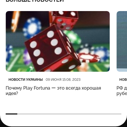
Категория
Дата публикации
Кате
Дата
НОВОСТИ УКРАИНЫ
НОВ
09 ИЮНЯ 15:08, 2023
Почему Play Fortuna ー это всегда хорошая
РФ д
идея?
рубе