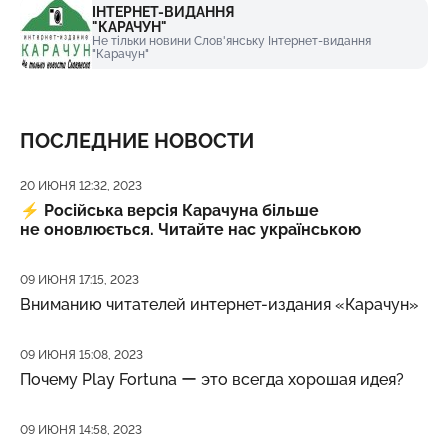
ІНТЕРНЕТ-ВИДАННЯ
"КАРАЧУН"
Не тільки новини Слов'янську Інтернет-видання
"Карачун"
ПОСЛЕДНИЕ НОВОСТИ
Дата публикации
20 ИЮНЯ 12:32, 2023
⚡️
Російська версія Карачуна більше
не оновлюється. Читайте нас українською
Дата публикации
09 ИЮНЯ 17:15, 2023
Вниманию читателей интернет-издания «Карачун»
Дата публикации
09 ИЮНЯ 15:08, 2023
Почему Play Fortuna ー это всегда хорошая идея?
Дата публикации
09 ИЮНЯ 14:58, 2023