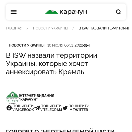
КАРАЧУН
ГЛАВНАЯ
НОВОСТИ УКРАИНЫ
В ISW НАЗВАЛИ ТЕРРИТОРИИ
Категория
Дата публикации
Кількість переглядів
НОВОСТИ УКРАИНЫ
10 ИЮЛЯ 06:51, 2022
4
В ISW назвали территории
Украины, которые хочет
аннексировать Кремль
ІНТЕРНЕТ-ВИДАННЯ
"КАРАЧУН"
ПОШИРИТИ
ПОШИРИТИ
ПОШИРИТИ
У
FACEBOOK
У
TELEGRAM
У
TWITTER