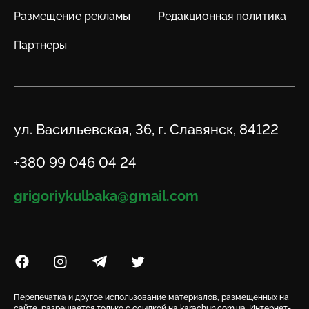
Размещение рекламы
Редакционная политика
Партнеры
Адрес
ул. Васильевская, 36, г. Славянск, 84122
Телефон
+380 99 046 04 24
Email
grigoriykulbaka@gmail.com
Посилання на Facebook
Посилання на Instagram
Посилання на Telegram
Посилання на Twitter
Перепечатка и другое использование материалов, размещенных на
сайте, разрешается только с ссылкой на karachun.com.ua. Интернет-