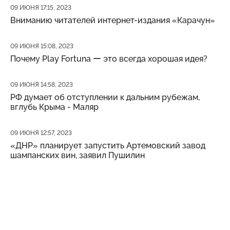
Дата публикации
09 ИЮНЯ 17:15, 2023
Вниманию читателей интернет-издания «Карачун»
Дата публикации
09 ИЮНЯ 15:08, 2023
Почему Play Fortuna ー это всегда хорошая идея?
Дата публикации
09 ИЮНЯ 14:58, 2023
РФ думает об отступлении к дальним рубежам,
вглубь Крыма - Маляр
Дата публикации
09 ИЮНЯ 12:57, 2023
«ДНР» планирует запустить Артемовский завод
шампанских вин, заявил Пушилин