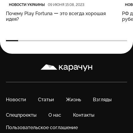
Категория
Дата публикации
Кате
Дата
НОВОСТИ УКРАИНЫ
НОВ
09 ИЮНЯ 15:08, 2023
Почему Play Fortuna ー это всегда хорошая
РФ д
идея?
рубе
Карачун
Новости
Статьи
Жизнь
Взгляды
Спецпроекты
О нас
Контакты
Пользовательское соглашение