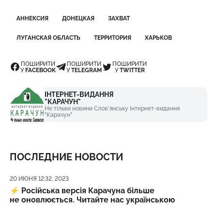
АННЕКСИЯ
ДОНЕЦКАЯ
ЗАХВАТ
ЛУГАНСКАЯ ОБЛАСТЬ
ТЕРРИТОРИЯ
ХАРЬКОВ
ПОШИРИТИ
ПОШИРИТИ
ПОШИРИТИ
У
FACEBOOK
У
TELEGRAM
У
TWITTER
ІНТЕРНЕТ-ВИДАННЯ
"КАРАЧУН"
Не тільки новини Слов'янську Інтернет-видання
"Карачун"
ПОСЛЕДНИЕ НОВОСТИ
Дата публикации
20 ИЮНЯ 12:32, 2023
⚡️
Російська версія Карачуна більше
не оновлюється. Читайте нас українською