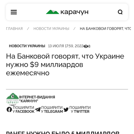
КАРАЧУН
ГЛАВНАЯ
НОВОСТИ УКРАИНЫ
НА БАНКОВОЙ ГОВОРЯТ, ЧТО
Категория
Дата публикации
Кількість переглядів
НОВОСТИ УКРАИНЫ
13 ИЮЛЯ 17:59, 2022
8
На Банковой говорят, что Украине
нужно $9 миллиардов
ежемесячно
ІНТЕРНЕТ-ВИДАННЯ
"КАРАЧУН"
ПОШИРИТИ
ПОШИРИТИ
ПОШИРИТИ
У
FACEBOOK
У
TELEGRAM
У
TWITTER