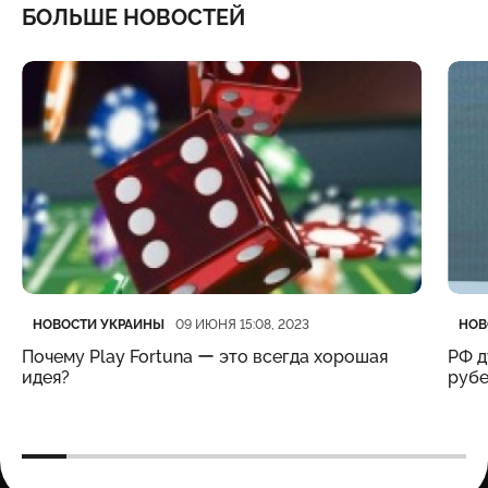
БОЛЬШЕ НОВОСТЕЙ
Категория
Дата публикации
Кате
Дата
НОВОСТИ УКРАИНЫ
НОВ
09 ИЮНЯ 15:08, 2023
Почему Play Fortuna ー это всегда хорошая
РФ д
идея?
рубе