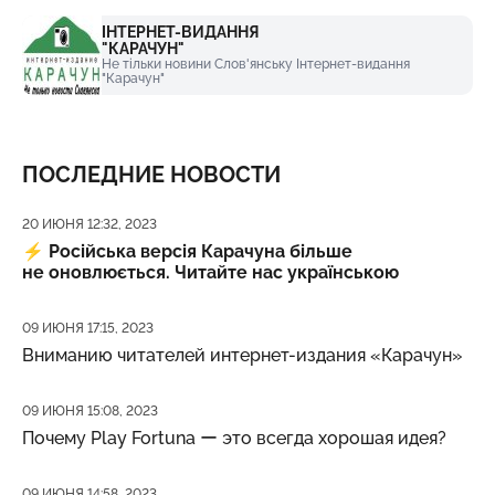
ІНТЕРНЕТ-ВИДАННЯ
"КАРАЧУН"
Не тільки новини Слов'янську Інтернет-видання
"Карачун"
ПОСЛЕДНИЕ НОВОСТИ
Дата публикации
20 ИЮНЯ 12:32, 2023
⚡️
Російська версія Карачуна більше
не оновлюється. Читайте нас українською
Дата публикации
09 ИЮНЯ 17:15, 2023
Вниманию читателей интернет-издания «Карачун»
Дата публикации
09 ИЮНЯ 15:08, 2023
Почему Play Fortuna ー это всегда хорошая идея?
Дата публикации
09 ИЮНЯ 14:58, 2023