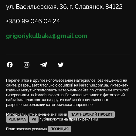
Адрес
ул. Васильевская, 36, г. Славянск, 84122
Телефон
+380 99 046 04 24
Email
grigoriykulbaka@gmail.com
Посилання на Facebook
Посилання на Instagram
Посилання на Telegram
Посилання на Twitter
Перепечатка и другое использование материалов, размещенных на
сайте, разрешается только с ссылкой на karachun.com.ua. Интернет-
издания могут использовать материалы сайта по условиям открытой
гиперссылки на karachun.com.ua. Размещение видео и фотографий
сайта karachun.com.ua на других сайтах без письменного
разрешения редакции категорически запрещено.
Материалы, отмеченные значками
ПАРТНЕРСКИЙ ПРОЕКТ
РЕКЛАМА
PR
публикуются на правах рекламы.
Политическая реклама
ПОЗИЦИЯ