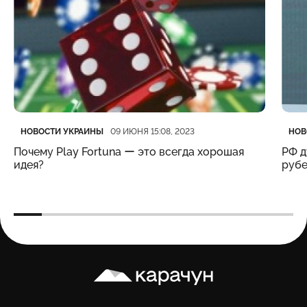
Категория
Дата публикации
Кате
Дата
НОВОСТИ УКРАИНЫ
НОВ
09 ИЮНЯ 15:08, 2023
Почему Play Fortuna ー это всегда хорошая
РФ д
идея?
рубе
Карачун