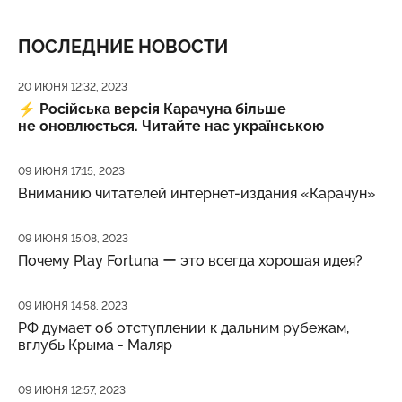
ПОСЛЕДНИЕ НОВОСТИ
Дата публикации
20 ИЮНЯ 12:32, 2023
⚡️
Російська версія Карачуна більше
не оновлюється. Читайте нас українською
Дата публикации
09 ИЮНЯ 17:15, 2023
Вниманию читателей интернет-издания «Карачун»
Дата публикации
09 ИЮНЯ 15:08, 2023
Почему Play Fortuna ー это всегда хорошая идея?
Дата публикации
09 ИЮНЯ 14:58, 2023
РФ думает об отступлении к дальним рубежам,
вглубь Крыма - Маляр
Дата публикации
09 ИЮНЯ 12:57, 2023