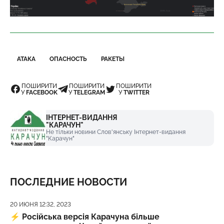
АТАКА
ОПАСНОСТЬ
РАКЕТЫ
ПОШИРИТИ
ПОШИРИТИ
ПОШИРИТИ
У
FACEBOOK
У
TELEGRAM
У
TWITTER
ІНТЕРНЕТ-ВИДАННЯ
"КАРАЧУН"
Не тільки новини Слов'янську Інтернет-видання
"Карачун"
ПОСЛЕДНИЕ НОВОСТИ
Дата публикации
20 ИЮНЯ 12:32, 2023
⚡️
Російська версія Карачуна більше