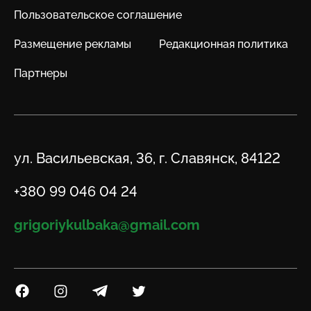
Пользовательское соглашение
Размещение рекламы
Редакционная политика
Партнеры
Адрес
ул. Васильевская, 36, г. Славянск, 84122
Телефон
+380 99 046 04 24
Email
grigoriykulbaka@gmail.com
Посилання на Facebook
Посилання на Instagram
Посилання на Telegram
Посилання на Twitter