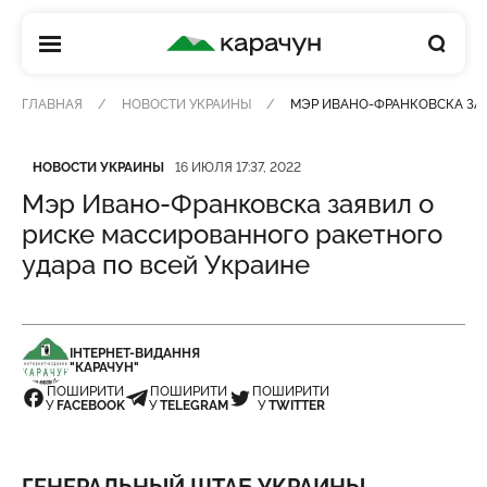
КАРАЧУН
ГЛАВНАЯ
НОВОСТИ УКРАИНЫ
МЭР ИВАНО-ФРАНКОВСКА ЗАЯ
Категория
Дата публикации
НОВОСТИ УКРАИНЫ
16 ИЮЛЯ 17:37, 2022
Мэр Ивано-Франковска заявил о
риске массированного ракетного
удара по всей Украине
ІНТЕРНЕТ-ВИДАННЯ
"КАРАЧУН"
ПОШИРИТИ
ПОШИРИТИ
ПОШИРИТИ
У
FACEBOOK
У
TELEGRAM
У
TWITTER