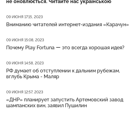
не оновлюється. Читайте нас українською
Дата публикации
09 ИЮНЯ 17:15, 2023
Вниманию читателей интернет-издания «Карачун»
Дата публикации
09 ИЮНЯ 15:08, 2023
Почему Play Fortuna ー это всегда хорошая идея?
Дата публикации
09 ИЮНЯ 14:58, 2023
РФ думает об отступлении к дальним рубежам,
вглубь Крыма - Маляр
Дата публикации
09 ИЮНЯ 12:57, 2023
«ДНР» планирует запустить Артемовский завод
шампанских вин, заявил Пушилин