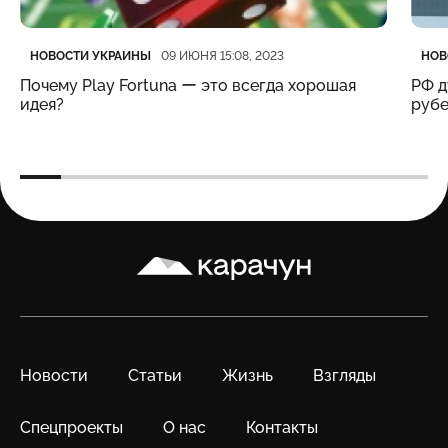
Категория
Дата публикации
Кате
Дата
НОВОСТИ УКРАИНЫ
НОВ
09 ИЮНЯ 15:08, 2023
Почему Play Fortuna ー это всегда хорошая
РФ д
идея?
рубе
Карачун
Новости
Статьи
Жизнь
Взгляды
Спецпроекты
О нас
Контакты