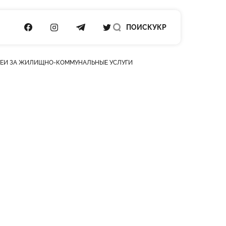
ПОСИЛАННЯ НА FACEBOOK
ПОСИЛАННЯ НА INSTAGRAM
ПОСИЛАННЯ НА TELEGRAM
ПОСИЛАННЯ НА TWITTER
ПОИСК
УКР
СТЕЙ ЗА ЖИЛИЩНО-КОММУНАЛЬНЫЕ УСЛУГИ