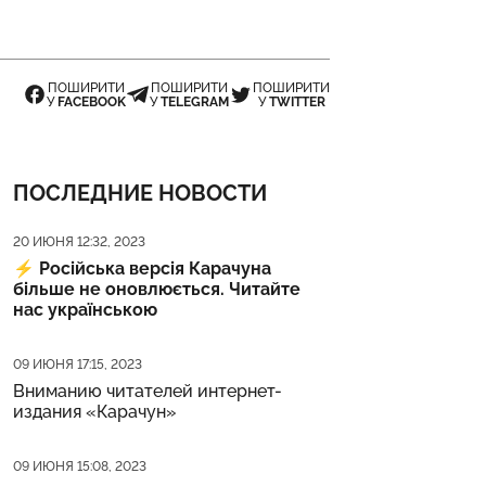
ПОШИРИТИ
ПОШИРИТИ
ПОШИРИТИ
У
FACEBOOK
У
TELEGRAM
У
TWITTER
ПОСЛЕДНИЕ НОВОСТИ
Дата публикации
20 ИЮНЯ 12:32, 2023
⚡️
Російська версія Карачуна
більше не оновлюється. Читайте
нас українською
Дата публикации
09 ИЮНЯ 17:15, 2023
Вниманию читателей интернет-
издания «Карачун»
Дата публикации
09 ИЮНЯ 15:08, 2023