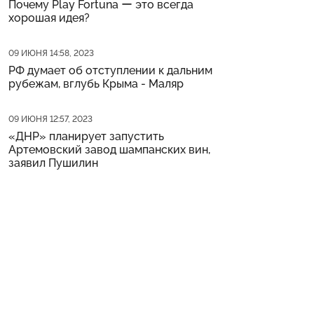
Почему Play Fortuna ー это всегда
хорошая идея?
Дата публикации
09 ИЮНЯ 14:58, 2023
РФ думает об отступлении к дальним
рубежам, вглубь Крыма - Маляр
Дата публикации
09 ИЮНЯ 12:57, 2023
«ДНР» планирует запустить
Артемовский завод шампанских вин,
заявил Пушилин