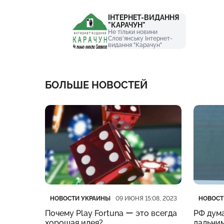
ІНТЕРНЕТ-ВИДАННЯ
"КАРАЧУН"
Не тільки новини
Слов'янську Інтернет-
видання "Карачун"
БОЛЬШЕ НОВОСТЕЙ
Категория
Дата публикации
Катего
Дата п
НОВОСТИ УКРАИНЫ
НОВОСТ
:19, 2023
09 ИЮНЯ 15:08, 2023
нес
Почему Play Fortuna ー это всегда
РФ дума
м –
хорошая идея?
дальним