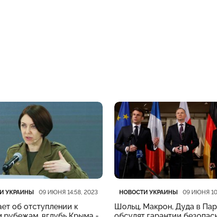
рия
убликации
Категория
Дата публикации
И УКРАИНЫ
НОВОСТИ УКРАИНЫ
09 ИЮНЯ 14:58, 2023
09 ИЮНЯ 10
ет об отступлении к
Шольц, Макрон, Дуда в Па
 рубежам, вглубь Крыма -
обсудят гарантии безопас