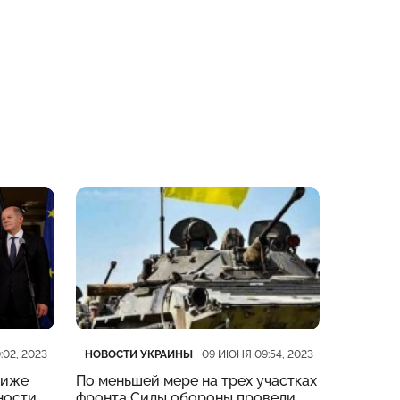
Категория
Дата публикации
Категор
Дата пу
НОВОСТИ УКРАИНЫ
НОВОСТ
:02, 2023
09 ИЮНЯ 09:54, 2023
риже
По меньшей мере на трех участках
На четы
ности
фронта Силы обороны провели
тяжелые