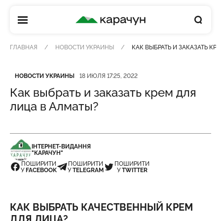
КАРАЧУН
ГЛАВНАЯ
НОВОСТИ УКРАИНЫ
КАК ВЫБРАТЬ И ЗАКАЗАТЬ КР
Категория
Дата публикации
НОВОСТИ УКРАИНЫ
18 ИЮЛЯ 17:25, 2022
Как выбрать и заказать крем для
лица в Алматы?
ІНТЕРНЕТ-ВИДАННЯ
"КАРАЧУН"
ПОШИРИТИ
ПОШИРИТИ
ПОШИРИТИ
У
FACEBOOK
У
TELEGRAM
У
TWITTER
КАК ВЫБРАТЬ КАЧЕСТВЕННЫЙ КРЕМ
ДЛЯ ЛИЦА?