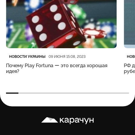
Категория
Дата публикации
Кате
Дата
НОВОСТИ УКРАИНЫ
НОВ
09 ИЮНЯ 15:08, 2023
Почему Play Fortuna ー это всегда хорошая
РФ д
идея?
рубе
Карачун