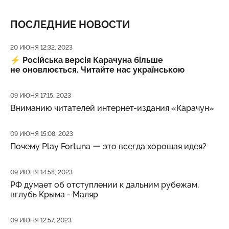
ПОСЛЕДНИЕ НОВОСТИ
Дата публикации
20 ИЮНЯ 12:32, 2023
⚡️
Російська версія Карачуна більше
не оновлюється. Читайте нас українською
Дата публикации
09 ИЮНЯ 17:15, 2023
Вниманию читателей интернет-издания «Карачун»
Дата публикации
09 ИЮНЯ 15:08, 2023
Почему Play Fortuna ー это всегда хорошая идея?
Дата публикации
09 ИЮНЯ 14:58, 2023
РФ думает об отступлении к дальним рубежам,
вглубь Крыма - Маляр
Дата публикации
09 ИЮНЯ 12:57, 2023