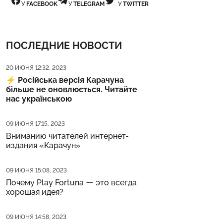
У
FACEBOOK
У
TELEGRAM
У
TWITTER
ПОСЛЕДНИЕ НОВОСТИ
Дата публикации
20 ИЮНЯ 12:32, 2023
⚡️
Російська версія Карачуна
більше не оновлюється. Читайте
нас українською
Дата публикации
09 ИЮНЯ 17:15, 2023
Вниманию читателей интернет-
издания «Карачун»
Дата публикации
09 ИЮНЯ 15:08, 2023
Почему Play Fortuna ー это всегда
хорошая идея?
Дата публикации
09 ИЮНЯ 14:58, 2023