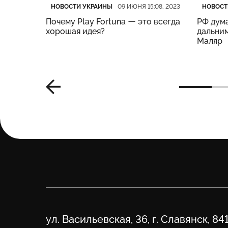
Категория
Дата публикации
Катего
Дата п
НОВОСТИ УКРАИНЫ
НОВОСТ
:19, 2023
09 ИЮНЯ 15:08, 2023
нес
Почему Play Fortuna ー это всегда
РФ дума
м –
хорошая идея?
дальним
Маляр
Адрес
ул. Васильевская, 36, г. Славянск, 84