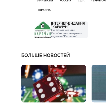
АННЕКСИЯ
РОССИЯ
США
ТЕРРИТОР
УКРАИНА
ІНТЕРНЕТ-ВИДАННЯ
"КАРАЧУН"
Не тільки новини
Слов'янську Інтернет-
видання "Карачун"
БОЛЬШЕ НОВОСТЕЙ