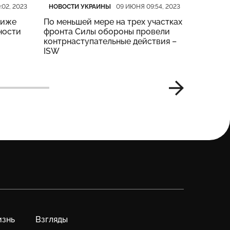
Категория
Дата публикации
Категор
Дата пу
НОВОСТИ УКРАИНЫ
НОВОСТ
:02, 2023
09 ИЮНЯ 09:54, 2023
риже
По меньшей мере на трех участках
На четы
ности
фронта Силы обороны провели
тяжелые
контрнаступательные действия –
Генштаб
ISW
знь
Взгляды