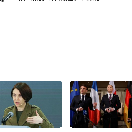
У
FACEBOOK
У
TELEGRAM
У
TWITTER
ИЯ