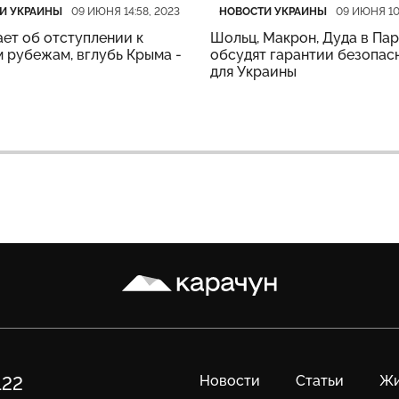
рия
убликации
Категория
Дата публикации
И УКРАИНЫ
НОВОСТИ УКРАИНЫ
09 ИЮНЯ 14:58, 2023
09 ИЮНЯ 10
ет об отступлении к
Шольц, Макрон, Дуда в Па
 рубежам, вглубь Крыма -
обсудят гарантии безопас
для Украины
Карачун
Новости
Статьи
Жи
122