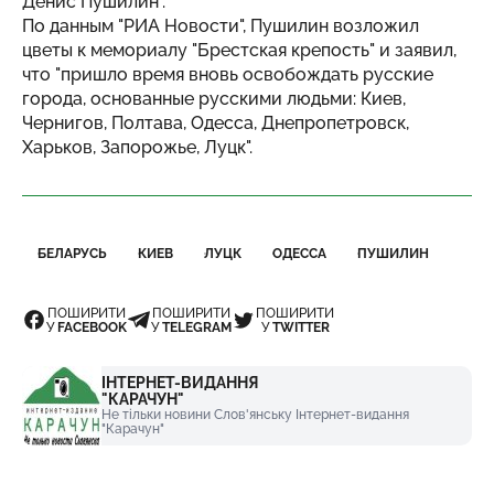
Денис Пушилин".
По данным "РИА Новости", Пушилин возложил
цветы к мемориалу "Брестская крепость" и заявил,
что "пришло время вновь освобождать русские
города, основанные русскими людьми: Киев,
Чернигов, Полтава, Одесса, Днепропетровск,
Харьков, Запорожье, Луцк".
БЕЛАРУСЬ
КИЕВ
ЛУЦК
ОДЕССА
ПУШИЛИН
ПОШИРИТИ
ПОШИРИТИ
ПОШИРИТИ
У
FACEBOOK
У
TELEGRAM
У
TWITTER
ІНТЕРНЕТ-ВИДАННЯ
"КАРАЧУН"
Не тільки новини Слов'янську Інтернет-видання
"Карачун"