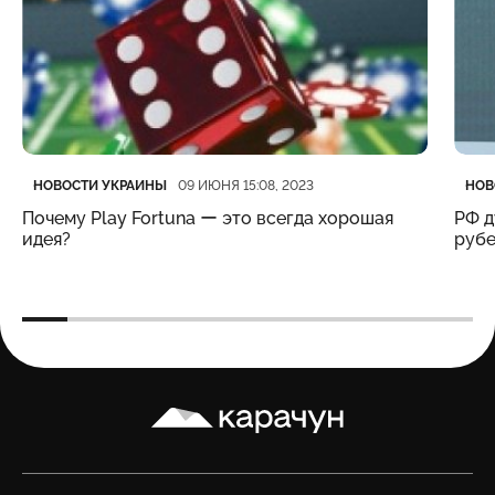
Категория
Дата публикации
Кате
Дата
НОВОСТИ УКРАИНЫ
НОВ
09 ИЮНЯ 15:08, 2023
Почему Play Fortuna ー это всегда хорошая
РФ д
идея?
рубе
Карачун