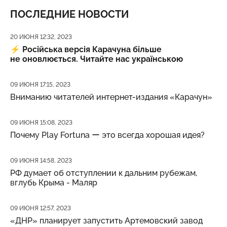
ПОСЛЕДНИЕ НОВОСТИ
Дата публикации
20 ИЮНЯ 12:32, 2023
⚡️
Російська версія Карачуна більше
не оновлюється. Читайте нас українською
Дата публикации
09 ИЮНЯ 17:15, 2023
Вниманию читателей интернет-издания «Карачун»
Дата публикации
09 ИЮНЯ 15:08, 2023
Почему Play Fortuna ー это всегда хорошая идея?
Дата публикации
09 ИЮНЯ 14:58, 2023
РФ думает об отступлении к дальним рубежам,
вглубь Крыма - Маляр
Дата публикации
09 ИЮНЯ 12:57, 2023
«ДНР» планирует запустить Артемовский завод