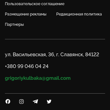
Пользовательское соглашение
Размещение рекламы
Редакционная политика
Партнеры
Адрес
ул. Васильевская, 36, г. Славянск, 84122
Телефон
+380 99 046 04 24
Email
grigoriykulbaka@gmail.com
Посилання на Facebook
Посилання на Instagram
Посилання на Telegram
Посилання на Twitter