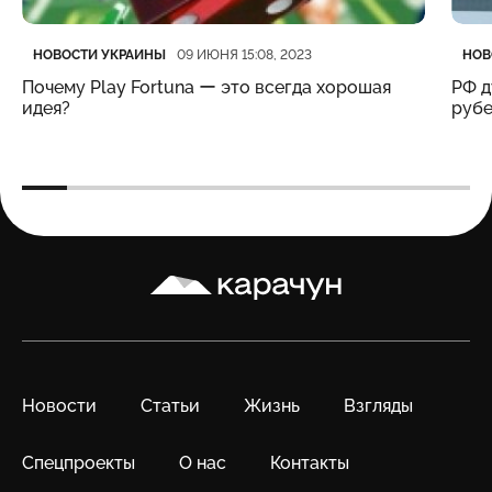
Категория
Дата публикации
Кате
Дата
НОВОСТИ УКРАИНЫ
НОВ
09 ИЮНЯ 15:08, 2023
Почему Play Fortuna ー это всегда хорошая
РФ д
идея?
рубе
Карачун
Новости
Статьи
Жизнь
Взгляды
Спецпроекты
О нас
Контакты