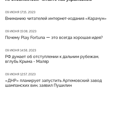
Дата публикации
09 ИЮНЯ 17:15, 2023
Вниманию читателей интернет-издания «Карачун»
Дата публикации
09 ИЮНЯ 15:08, 2023
Почему Play Fortuna ー это всегда хорошая идея?
Дата публикации
09 ИЮНЯ 14:58, 2023
РФ думает об отступлении к дальним рубежам,
вглубь Крыма - Маляр
Дата публикации
09 ИЮНЯ 12:57, 2023
«ДНР» планирует запустить Артемовский завод
шампанских вин, заявил Пушилин