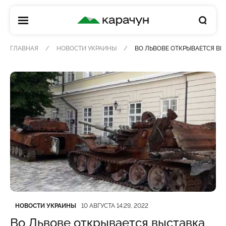
КАРАЧУН
ГЛАВНАЯ
НОВОСТИ УКРАИНЫ
ВО ЛЬВОВЕ ОТКРЫВАЕТСЯ В
Категория
Дата публикации
НОВОСТИ УКРАИНЫ
10 АВГУСТА 14:29, 2022
Во Львове открывается выставка