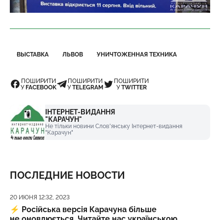
ВЫСТАВКА
ЛЬВОВ
УНИЧТОЖЕННАЯ ТЕХНИКА
ПОШИРИТИ
ПОШИРИТИ
ПОШИРИТИ
У
FACEBOOK
У
TELEGRAM
У
TWITTER
ІНТЕРНЕТ-ВИДАННЯ
"КАРАЧУН"
Не тільки новини Слов'янську Інтернет-видання
"Карачун"
ПОСЛЕДНИЕ НОВОСТИ
Дата публикации
20 ИЮНЯ 12:32, 2023
⚡️
Російська версія Карачуна більше
не оновлюється. Читайте нас українською