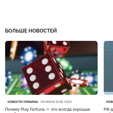
БОЛЬШЕ НОВОСТЕЙ
Категория
Дата публикации
Кате
Дата
НОВОСТИ УКРАИНЫ
НОВ
09 ИЮНЯ 15:08, 2023
Почему Play Fortuna ー это всегда хорошая
РФ д