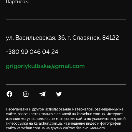
Партнеры
Адрес
ул. Васильевская, 36, г. Славянск, 84122
Телефон
+380 99 046 04 24
Email
grigoriykulbaka@gmail.com
Посилання на Facebook
Посилання на Instagram
Посилання на Telegram
Посилання на Twitter
Перепечатка и другое использование материалов, размещенных на
сайте, разрешается только с ссылкой на karachun.com.ua. Интернет-
издания могут использовать материалы сайта по условиям открытой
гиперссылки на karachun.com.ua. Размещение видео и фотографий
сайта karachun.com.ua на других сайтах без письменного