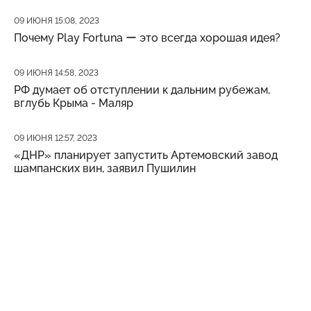
Дата публикации
09 ИЮНЯ 15:08, 2023
Почему Play Fortuna ー это всегда хорошая идея?
Дата публикации
09 ИЮНЯ 14:58, 2023
РФ думает об отступлении к дальним рубежам,
вглубь Крыма - Маляр
Дата публикации
09 ИЮНЯ 12:57, 2023
«ДНР» планирует запустить Артемовский завод
шампанских вин, заявил Пушилин