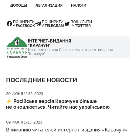
ДОХОДЫ
ЛЕГАЛИЗАЦИЯ
НАЛОГИ
ПОШИРИТИ
ПОШИРИТИ
ПОШИРИТИ
У
FACEBOOK
У
TELEGRAM
У
TWITTER
ІНТЕРНЕТ-ВИДАННЯ
"КАРАЧУН"
Не тільки новини Слов'янську Інтернет-видання
"Карачун"
ПОСЛЕДНИЕ НОВОСТИ
Дата публикации
20 ИЮНЯ 12:32, 2023
⚡️
Російська версія Карачуна більше
не оновлюється. Читайте нас українською
Дата публикации
09 ИЮНЯ 17:15, 2023
Вниманию читателей интернет-издания «Карачун»