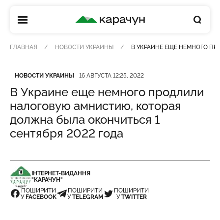
КАРАЧУН
ГЛАВНАЯ
НОВОСТИ УКРАИНЫ
В УКРАИНЕ ЕЩЕ НЕМНОГО ПР
Категория
Дата публикации
НОВОСТИ УКРАИНЫ
16 АВГУСТА 12:25, 2022
В Украине еще немного продлили
налоговую амнистию, которая
должна была окончиться 1
сентября 2022 года
ІНТЕРНЕТ-ВИДАННЯ
"КАРАЧУН"
ПОШИРИТИ
ПОШИРИТИ
ПОШИРИТИ
У
FACEBOOK
У
TELEGRAM
У
TWITTER