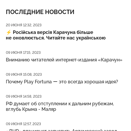
ПОСЛЕДНИЕ НОВОСТИ
Дата публикации
20 ИЮНЯ 12:32, 2023
⚡️
Російська версія Карачуна більше
не оновлюється. Читайте нас українською
Дата публикации
09 ИЮНЯ 17:15, 2023
Вниманию читателей интернет-издания «Карачун»
Дата публикации
09 ИЮНЯ 15:08, 2023
Почему Play Fortuna ー это всегда хорошая идея?
Дата публикации
09 ИЮНЯ 14:58, 2023
РФ думает об отступлении к дальним рубежам,
вглубь Крыма - Маляр
Дата публикации
09 ИЮНЯ 12:57, 2023