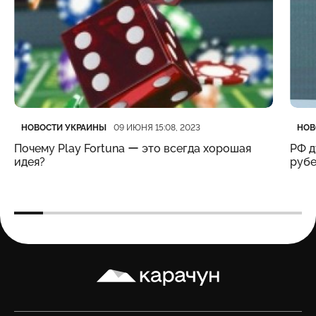
Категория
Дата публикации
Кате
Дата
НОВОСТИ УКРАИНЫ
НОВ
09 ИЮНЯ 15:08, 2023
Почему Play Fortuna ー это всегда хорошая
РФ д
идея?
рубе
Карачун