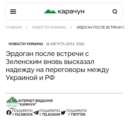
КАРАЧУН
ГЛАВНАЯ
НОВОСТИ УКРАИНЫ
ЭРДОГАН ПОСЛЕ ВСТРЕЧИ С 
Категория
Дата публикации
НОВОСТИ УКРАИНЫ
18 АВГУСТА 22:53, 2022
Эрдоган после встречи с
Зеленским вновь высказал
надежду на переговоры между
Украиной и РФ
ІНТЕРНЕТ-ВИДАННЯ
"КАРАЧУН"
ПОШИРИТИ
ПОШИРИТИ
ПОШИРИТИ
У
FACEBOOK
У
TELEGRAM
У
TWITTER