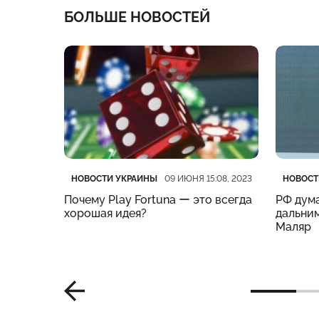
БОЛЬШЕ НОВОСТЕЙ
Категория
Дата публикации
Катего
Дата п
НОВОСТИ УКРАИНЫ
НОВОСТ
:19, 2023
09 ИЮНЯ 15:08, 2023
нес
Почему Play Fortuna ー это всегда
РФ дума
м –
хорошая идея?
дальним
Маляр