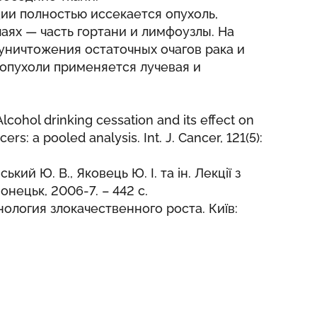
ии полностью иссекается опухоль,
аях — часть гортани и лимфоузлы. На
 уничтожения остаточных очагов рака и
опухоли применяется лучевая и
Alcohol drinking cessation and its effect on
: a pooled analysis. Int. J. Cancer, 121(5):
ький Ю. В., Яковець Ю. І. та ін. Лекції з
 Донецьк, 2006-7. – 442 с.
нология злокачественного роста. Київ: