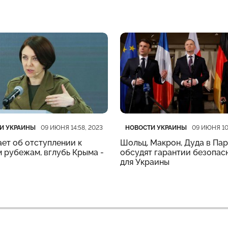
рия
убликации
Категория
Дата публикации
И УКРАИНЫ
НОВОСТИ УКРАИНЫ
09 ИЮНЯ 14:58, 2023
09 ИЮНЯ 10
ет об отступлении к
Шольц, Макрон, Дуда в Па
 рубежам, вглубь Крыма -
обсудят гарантии безопас
для Украины