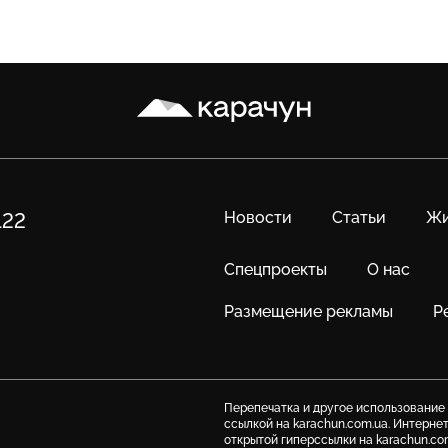
Карачун
Новости
Статьи
Жи
122
Спецпроекты
О нас
Размещение рекламы
Р
Перепечатка и другое использование
ссылкой на karachun.com.ua. Интерне
открытой гиперссылки на karachun.co