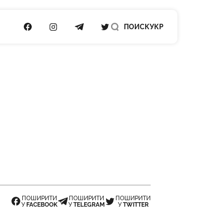
ПОСИЛАННЯ НА FACEBOOK
ПОСИЛАННЯ НА INSTAGRAM
ПОСИЛАННЯ НА TELEGRAM
ПОСИЛАННЯ НА TWITTER
ПОИСК
УКР
ПОШИРИТИ
ПОШИРИТИ
ПОШИРИТИ
У
FACEBOOK
У
TELEGRAM
У
TWITTER