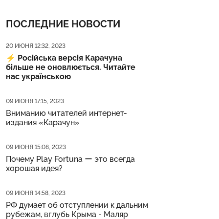
ПОСЛЕДНИЕ НОВОСТИ
Дата публикации
20 ИЮНЯ 12:32, 2023
⚡️
Російська версія Карачуна
більше не оновлюється. Читайте
нас українською
Дата публикации
09 ИЮНЯ 17:15, 2023
Вниманию читателей интернет-
издания «Карачун»
Дата публикации
09 ИЮНЯ 15:08, 2023
Почему Play Fortuna ー это всегда
хорошая идея?
Дата публикации
09 ИЮНЯ 14:58, 2023
РФ думает об отступлении к дальним
рубежам, вглубь Крыма - Маляр