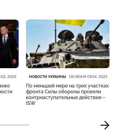
Категория
Дата публикации
Категор
Дата пу
НОВОСТИ УКРАИНЫ
НОВОСТ
:02, 2023
09 ИЮНЯ 09:54, 2023
риже
По меньшей мере на трех участках
На четы
ности
фронта Силы обороны провели
тяжелые
контрнаступательные действия –
Генштаб
ISW