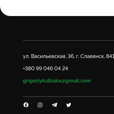
Адрес
ул. Васильевская, 36, г. Славянск, 84
Телефон
+380 99 046 04 24
Email
grigoriykulbaka@gmail.com
Посилання на Facebook
Посилання на Instagram
Посилання на Telegram
Посилання на Twitter