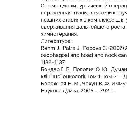
С помощью хирургической операц
пораженная ткань, в тяжелых случ
поздних стадиях в комплексе для
сдерживания дальнейшего роста 
химиотерапия.
Литература:
Rehm J., Patra J., Popova S. (2007) 
esophageal and head and neck cancers
1132–1137.
Бондар Г. В., Попович О. Ю., Думанс
клінічної онкології. Том 1; Том 2. –
Бережная Н. М., Чехун В. Ф. Имму
Наукова думка. 2005. – 792 с.