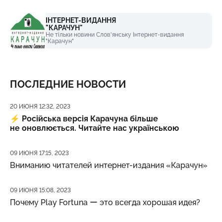
ІНТЕРНЕТ-ВИДАННЯ
"КАРАЧУН"
Не тільки новини Слов'янську Інтернет-видання
"Карачун"
ПОСЛЕДНИЕ НОВОСТИ
Дата публикации
20 ИЮНЯ 12:32, 2023
⚡️
Російська версія Карачуна більше
не оновлюється. Читайте нас українською
Дата публикации
09 ИЮНЯ 17:15, 2023
Вниманию читателей интернет-издания «Карачун»
Дата публикации
09 ИЮНЯ 15:08, 2023
Почему Play Fortuna ー это всегда хорошая идея?