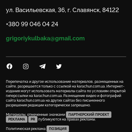
Адрес
ул. Васильевская, 36, г. Славянск, 84122
Телефон
+380 99 046 04 24
Email
grigoriykulbaka@gmail.com
Посилання на Facebook
Посилання на Instagram
Посилання на Telegram
Посилання на Twitter
Перепечатка и другое использование материалов, размещенных на
сайте, разрешается только с ссылкой на karachun.com.ua. Интернет-
издания могут использовать материалы сайта по условиям открытой
гиперссылки на karachun.com.ua. Размещение видео и фотографий
сайта karachun.com.ua на других сайтах без письменного
разрешения редакции категорически запрещено.
Материалы, отмеченные значками
ПАРТНЕРСКИЙ ПРОЕКТ
РЕКЛАМА
PR
публикуются на правах рекламы.
Политическая реклама
ПОЗИЦИЯ