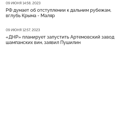
Дата публикации
09 ИЮНЯ 14:58, 2023
РФ думает об отступлении к дальним рубежам,
вглубь Крыма - Маляр
Дата публикации
09 ИЮНЯ 12:57, 2023
«ДНР» планирует запустить Артемовский завод
шампанских вин, заявил Пушилин