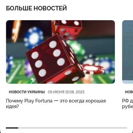
БОЛЬШЕ НОВОСТЕЙ
Категория
Дата публикации
Кате
Дата
НОВОСТИ УКРАИНЫ
НОВ
09 ИЮНЯ 15:08, 2023
Почему Play Fortuna ー это всегда хорошая
РФ д
идея?
рубе