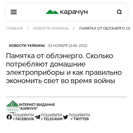
КАРАЧУН
ГЛАВНАЯ
НОВОСТИ УКРАИНЫ
ПАМЯТКА ОТ ОБЛЭНЕРГО. С
Категория
Дата публикации
НОВОСТИ УКРАИНЫ
03 НОЯБРЯ 12:48, 2022
Памятка от облэнерго. Сколько
потребляют домашние
электроприборы и как правильно
экономить свет во время войны
ІНТЕРНЕТ-ВИДАННЯ
"КАРАЧУН"
ПОШИРИТИ
ПОШИРИТИ
ПОШИРИТИ
У
FACEBOOK
У
TELEGRAM
У
TWITTER