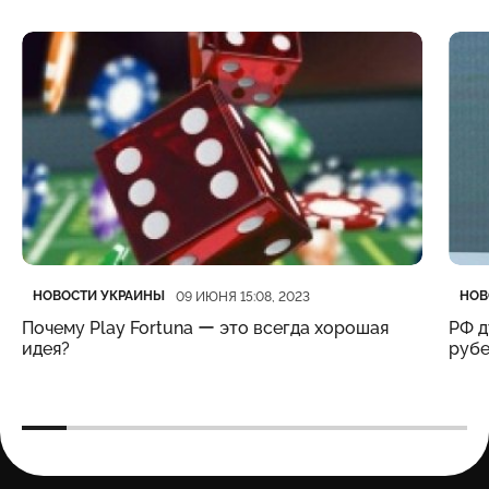
Категория
Дата публикации
Кате
Дата
НОВОСТИ УКРАИНЫ
НОВ
09 ИЮНЯ 15:08, 2023
Почему Play Fortuna ー это всегда хорошая
РФ д
идея?
рубе