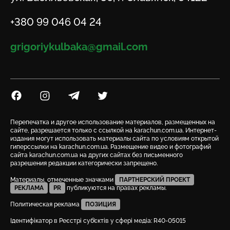
Телефон
+380 99 046 04 24
Email
grigoriykulbaka@gmail.com
Посилання на Facebook
Посилання на Instagram
Посилання на Telegram
Посилання на Twitter
Перепечатка и другое использование материалов, размещенных на
сайте, разрешается только с ссылкой на karachun.com.ua. Интернет-
издания могут использовать материалы сайта по условиям открытой
гиперссылки на karachun.com.ua. Размещение видео и фотографий
сайта karachun.com.ua на других сайтах без письменного
разрешения редакции категорически запрещено.
Материалы, отмеченные значками
ПАРТНЕРСКИЙ ПРОЕКТ
РЕКЛАМА
PR
публикуются на правах рекламы.
Политическая реклама
ПОЗИЦИЯ
Ідентифікатор в Реєстрі суб’єктів у сфері медіа: R40-05015