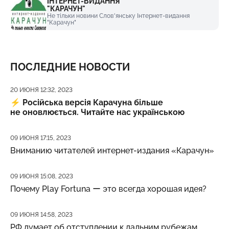
ІНТЕРНЕТ-ВИДАННЯ
"КАРАЧУН"
Не тільки новини Слов'янську Інтернет-видання
"Карачун"
ПОСЛЕДНИЕ НОВОСТИ
Дата публикации
20 ИЮНЯ 12:32, 2023
⚡️
Російська версія Карачуна більше
не оновлюється. Читайте нас українською
Дата публикации
09 ИЮНЯ 17:15, 2023
Вниманию читателей интернет-издания «Карачун»
Дата публикации
09 ИЮНЯ 15:08, 2023
Почему Play Fortuna ー это всегда хорошая идея?
Дата публикации
09 ИЮНЯ 14:58, 2023
РФ думает об отступлении к дальним рубежам,