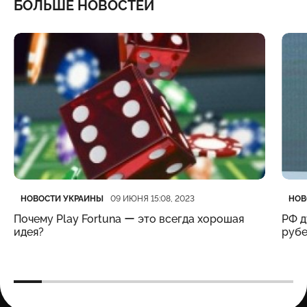
БОЛЬШЕ НОВОСТЕЙ
Категория
Дата публикации
Кате
Дата
НОВОСТИ УКРАИНЫ
НОВ
09 ИЮНЯ 15:08, 2023
Почему Play Fortuna ー это всегда хорошая
РФ д
идея?
рубе