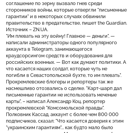
соглашение по зерну вызвало гнев среди
сторонников войны, которые отвергли "письменные
гарантии" и в некоторых случаях обвинили
правительство в предательстве, пишет the Guardian.
Источник –
ZN.UA
.
"Им плевать на эту войну! Главное — деньги", —
написали администраторы одного популярного
аккаунта в Telegram, занимающегося
краудсорсингом средств и оборудования для
российских военных. — Вот как думают политики. А
что касается наших солдат, которые чуть не
погибли в Севастопольской бухте, то им плевать".
Прокремлевские блогеры и репортеры так же
насмешливо отозвались о сделке. "Карт-шарп дал
письменные гарантии не использовать меченые
карты", – написал Александр Коц, репортер
прокремлевской "Комсомольской правды".
Полковник Кассад, аккаунт с более чем 800 000
подписчиков, сказал: "Что касается доверия к этим
"украинским гарантиям"... как будто мало было