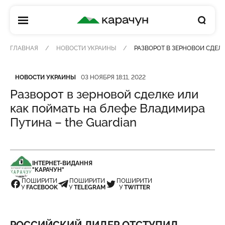
КАРАЧУН
ГЛАВНАЯ
НОВОСТИ УКРАИНЫ
РАЗВОРОТ В ЗЕРНОВОЙ СДЕЛ
Категория
Дата публикации
НОВОСТИ УКРАИНЫ
03 НОЯБРЯ 18:11, 2022
Разворот в зерновой сделке или
как поймать на блефе Владимира
Путина – the Guardian
ІНТЕРНЕТ-ВИДАННЯ
"КАРАЧУН"
ПОШИРИТИ
ПОШИРИТИ
ПОШИРИТИ
У
FACEBOOK
У
TELEGRAM
У
TWITTER