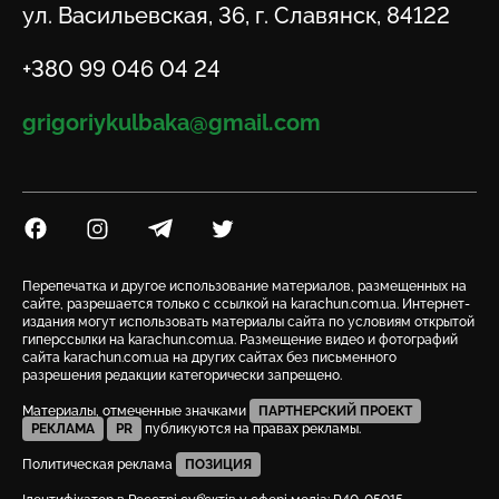
Адрес
ул. Васильевская, 36, г. Славянск, 84122
Телефон
+380 99 046 04 24
Email
grigoriykulbaka@gmail.com
Посилання на Facebook
Посилання на Instagram
Посилання на Telegram
Посилання на Twitter
Перепечатка и другое использование материалов, размещенных на
сайте, разрешается только с ссылкой на karachun.com.ua. Интернет-
издания могут использовать материалы сайта по условиям открытой
гиперссылки на karachun.com.ua. Размещение видео и фотографий
сайта karachun.com.ua на других сайтах без письменного
разрешения редакции категорически запрещено.
Материалы, отмеченные значками
ПАРТНЕРСКИЙ ПРОЕКТ
РЕКЛАМА
PR
публикуются на правах рекламы.
Политическая реклама
ПОЗИЦИЯ