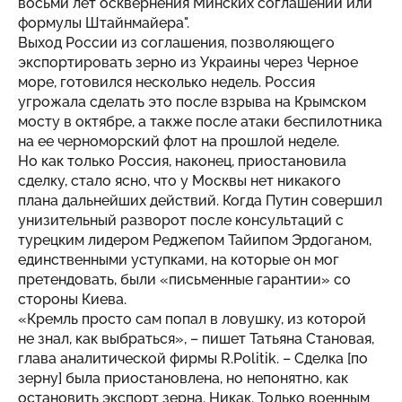
восьми лет осквернения Минских соглашений или
формулы Штайнмайера".
Выход России из соглашения, позволяющего
экспортировать зерно из Украины через Черное
море, готовился несколько недель. Россия
угрожала сделать это после взрыва на Крымском
мосту в октябре, а также после атаки беспилотника
на ее черноморский флот на прошлой неделе.
Но как только Россия, наконец, приостановила
сделку, стало ясно, что у Москвы нет никакого
плана дальнейших действий. Когда Путин совершил
унизительный разворот после консультаций с
турецким лидером Реджепом Тайипом Эрдоганом,
единственными уступками, на которые он мог
претендовать, были «письменные гарантии» со
стороны Киева.
«Кремль просто сам попал в ловушку, из которой
не знал, как выбраться», – пишет Татьяна Становая,
глава аналитической фирмы R.Politik. – Сделка [по
зерну] была приостановлена, но непонятно, как
остановить экспорт зерна. Никак. Только военным