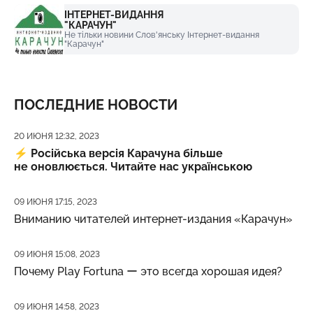
ІНТЕРНЕТ-ВИДАННЯ
"КАРАЧУН"
Не тільки новини Слов'янську Інтернет-видання
"Карачун"
ПОСЛЕДНИЕ НОВОСТИ
Дата публикации
20 ИЮНЯ 12:32, 2023
⚡️
Російська версія Карачуна більше
не оновлюється. Читайте нас українською
Дата публикации
09 ИЮНЯ 17:15, 2023
Вниманию читателей интернет-издания «Карачун»
Дата публикации
09 ИЮНЯ 15:08, 2023
Почему Play Fortuna ー это всегда хорошая идея?
Дата публикации
09 ИЮНЯ 14:58, 2023