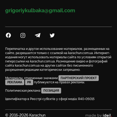
Email
grigoriykulbaka@gmail.com
Посилання на Facebook
Посилання на Instagram
Посилання на Telegram
Посилання на Twitter
Перепечатка и другое использование материалов, размещенных на
сайте, разрешается только с ссылкой на karachun.com.ua. Интернет-
издания могут использовать материалы сайта по условиям открытой
гиперссылки на karachun.com.ua. Размещение видео и фотографий
сайта karachun.com.ua на других сайтах без письменного
разрешения редакции категорически запрещено.
Материалы, отмеченные значками
ПАРТНЕРСКИЙ ПРОЕКТ
РЕКЛАМА
PR
публикуются на правах рекламы.
Политическая реклама
ПОЗИЦИЯ
Ідентифікатор в Реєстрі суб’єктів у сфері медіа: R40-05015
© 2016-2026 Karachun
сделано в ideil.