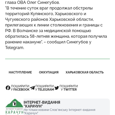
глава ОВА Олег Синегубов.
"В течение суток враг продолжал обстрелы
территорий Купянского, Харьковского и
Чугуевского районов Харьковской области,
прилегающих к линии столкновения и границы с
РФ. В Волчанске за медицинской помощью
обратилась 58-летняя женщина, которая получила
ранение накануне", – сообщил Синегубов у
Telegram.
НАСТУПЛЕНИЕ
ОККУПАЦИЯ
ХАРЬКОВСКАЯ ОБЛАСТЬ
ПОШИРИТИ
ПОШИРИТИ
ПОШИРИТИ
У
FACEBOOK
У
TELEGRAM
У
TWITTER
ІНТЕРНЕТ-ВИДАННЯ
"КАРАЧУН"
Не тільки новини Слов'янську Інтернет-видання
"Карачун"