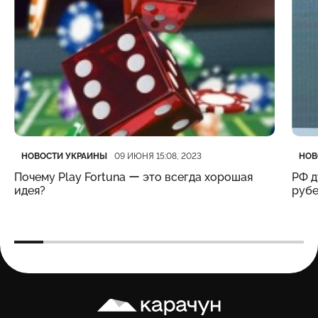
Категория
Дата публикации
Кате
Дата
НОВОСТИ УКРАИНЫ
НОВ
09 ИЮНЯ 15:08, 2023
Почему Play Fortuna ー это всегда хорошая
РФ д
идея?
рубе
Карачун