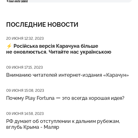
ПОСЛЕДНИЕ НОВОСТИ
Дата публикации
20 ИЮНЯ 12:32, 2023
⚡️
Російська версія Карачуна більше
не оновлюється. Читайте нас українською
Дата публикации
09 ИЮНЯ 17:15, 2023
Вниманию читателей интернет-издания «Карачун»
Дата публикации
09 ИЮНЯ 15:08, 2023
Почему Play Fortuna ー это всегда хорошая идея?
Дата публикации
09 ИЮНЯ 14:58, 2023
РФ думает об отступлении к дальним рубежам,
вглубь Крыма - Маляр