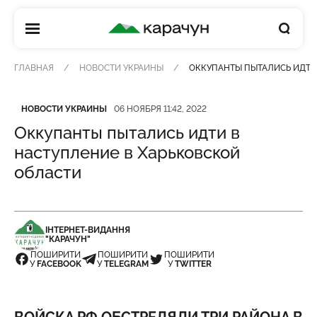
КАРАЧУН
ГЛАВНАЯ
НОВОСТИ УКРАИНЫ
ОККУПАНТЫ ПЫТАЛИСЬ ИДТИ
Категория
Дата публикации
НОВОСТИ УКРАИНЫ
06 НОЯБРЯ 11:42, 2022
Оккупанты пытались идти в
наступление в Харьковской
области
ІНТЕРНЕТ-ВИДАННЯ
"КАРАЧУН"
ПОШИРИТИ
ПОШИРИТИ
ПОШИРИТИ
У
FACEBOOK
У
TELEGRAM
У
TWITTER