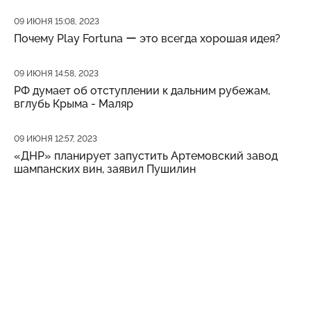
Дата публикации
09 ИЮНЯ 15:08, 2023
Почему Play Fortuna ー это всегда хорошая идея?
Дата публикации
09 ИЮНЯ 14:58, 2023
РФ думает об отступлении к дальним рубежам,
вглубь Крыма - Маляр
Дата публикации
09 ИЮНЯ 12:57, 2023
«ДНР» планирует запустить Артемовский завод
шампанских вин, заявил Пушилин