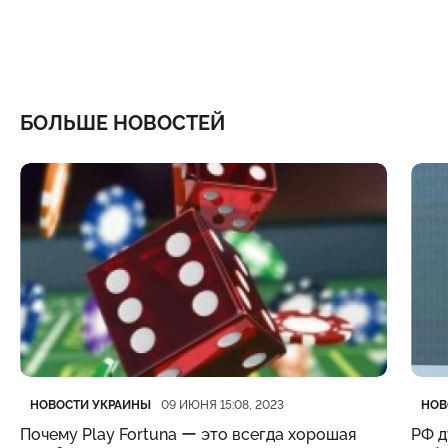
БОЛЬШЕ НОВОСТЕЙ
Категория
Дата публикации
Кате
Дата
НОВОСТИ УКРАИНЫ
НОВ
09 ИЮНЯ 15:08, 2023
Почему Play Fortuna ー это всегда хорошая
РФ д