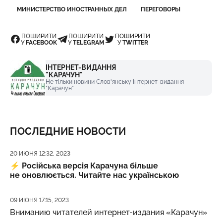
МИНИСТЕРСТВО ИНОСТРАННЫХ ДЕЛ
ПЕРЕГОВОРЫ
ПОШИРИТИ
ПОШИРИТИ
ПОШИРИТИ
У
FACEBOOK
У
TELEGRAM
У
TWITTER
ІНТЕРНЕТ-ВИДАННЯ
"КАРАЧУН"
Не тільки новини Слов'янську Інтернет-видання
"Карачун"
ПОСЛЕДНИЕ НОВОСТИ
Дата публикации
20 ИЮНЯ 12:32, 2023
⚡️
Російська версія Карачуна більше
не оновлюється. Читайте нас українською
Дата публикации
09 ИЮНЯ 17:15, 2023
Вниманию читателей интернет-издания «Карачун»