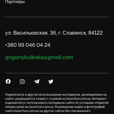
Партнеры
Адрес
ул. Васильевская, 36, г. Славянск, 84122
Телефон
+380 99 046 04 24
Email
grigoriykulbaka@gmail.com
Посилання на Facebook
Посилання на Instagram
Посилання на Telegram
Посилання на Twitter
Перепечатка и другое использование материалов, размещенных на
сайте, разрешается только с ссылкой на karachun.com.ua. Интернет-
издания могут использовать материалы сайта по условиям открытой
гиперссылки на karachun.com.ua. Размещение видео и фотографий
сайта karachun.com.ua на других сайтах без письменного