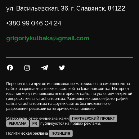
Адрес
ул. Васильевская, 36, г. Славянск, 84122
Телефон
+380 99 046 04 24
Email
grigoriykulbaka@gmail.com
Посилання на Facebook
Посилання на Instagram
Посилання на Telegram
Посилання на Twitter
Перепечатка и другое использование материалов, размещенных на
сайте, разрешается только с ссылкой на karachun.com.ua. Интернет-
издания могут использовать материалы сайта по условиям открытой
гиперссылки на karachun.com.ua. Размещение видео и фотографий
сайта karachun.com.ua на других сайтах без письменного
разрешения редакции категорически запрещено.
Материалы, отмеченные значками
ПАРТНЕРСКИЙ ПРОЕКТ
РЕКЛАМА
PR
публикуются на правах рекламы.
Политическая реклама
ПОЗИЦИЯ