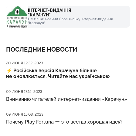
ІНТЕРНЕТ-ВИДАННЯ
"КАРАЧУН"
Не тільки новини Слов'янську Інтернет-видання
"Карачун"
ПОСЛЕДНИЕ НОВОСТИ
Дата публикации
20 ИЮНЯ 12:32, 2023
⚡️
Російська версія Карачуна більше
не оновлюється. Читайте нас українською
Дата публикации
09 ИЮНЯ 17:15, 2023
Вниманию читателей интернет-издания «Карачун»
Дата публикации
09 ИЮНЯ 15:08, 2023
Почему Play Fortuna ー это всегда хорошая идея?