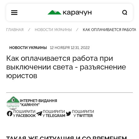
КАРАЧУН
ГЛАВНАЯ
НОВОСТИ УКРАИНЫ
КАК ОПЛАЧИВАЕТСЯ РАБОТА 
Категория
Дата публикации
НОВОСТИ УКРАИНЫ
12 НОЯБРЯ 12:31, 2022
Как оплачивается работа при
выключении света - разъяснение
юристов
ІНТЕРНЕТ-ВИДАННЯ
"КАРАЧУН"
ПОШИРИТИ
ПОШИРИТИ
ПОШИРИТИ
У
FACEBOOK
У
TELEGRAM
У
TWITTER