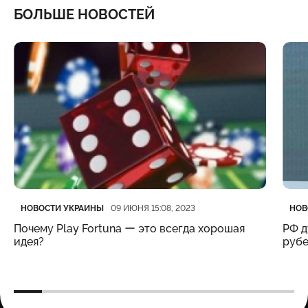
БОЛЬШЕ НОВОСТЕЙ
Категория
Дата публикации
Кате
Дата
НОВОСТИ УКРАИНЫ
НОВ
09 ИЮНЯ 15:08, 2023
Почему Play Fortuna ー это всегда хорошая
РФ д
идея?
рубе