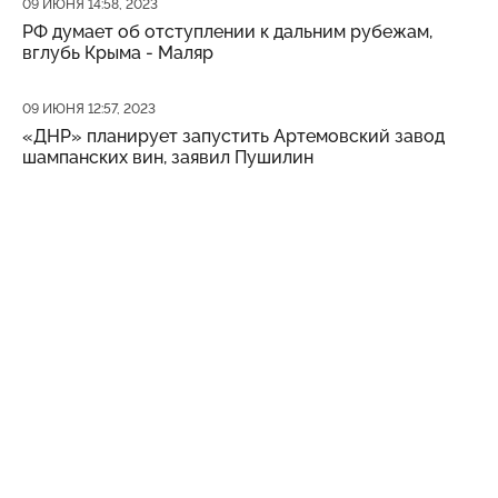
Дата публикации
09 ИЮНЯ 14:58, 2023
РФ думает об отступлении к дальним рубежам,
вглубь Крыма - Маляр
Дата публикации
09 ИЮНЯ 12:57, 2023
«ДНР» планирует запустить Артемовский завод
шампанских вин, заявил Пушилин