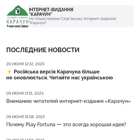
ІНТЕРНЕТ-ВИДАННЯ
"КАРАЧУН"
Не тільки новини Слов'янську Інтернет-видання
"Карачун"
ПОСЛЕДНИЕ НОВОСТИ
Дата публикации
20 ИЮНЯ 12:32, 2023
⚡️
Російська версія Карачуна більше
не оновлюється. Читайте нас українською
Дата публикации
09 ИЮНЯ 17:15, 2023
Вниманию читателей интернет-издания «Карачун»
Дата публикации
09 ИЮНЯ 15:08, 2023
Почему Play Fortuna ー это всегда хорошая идея?
Дата публикации