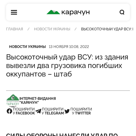
КАРАЧУН
ГЛАВНАЯ
НОВОСТИ УКРАИНЫ
ВЫСОКОТОЧНЫЙ УДАР ВСУ: И
Категория
Дата публикации
НОВОСТИ УКРАИНЫ
13 НОЯБРЯ 10:08, 2022
Высокоточный удар ВСУ: из здания
вывезли два грузовика погибших
оккупантов – штаб
ІНТЕРНЕТ-ВИДАННЯ
"КАРАЧУН"
ПОШИРИТИ
ПОШИРИТИ
ПОШИРИТИ
У
FACEBOOK
У
TELEGRAM
У
TWITTER