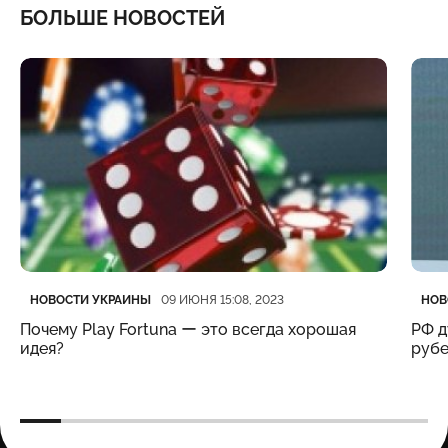
БОЛЬШЕ НОВОСТЕЙ
Категория
Дата публикации
Кате
Дата
НОВОСТИ УКРАИНЫ
НОВ
09 ИЮНЯ 15:08, 2023
Почему Play Fortuna ー это всегда хорошая
РФ д
идея?
рубе