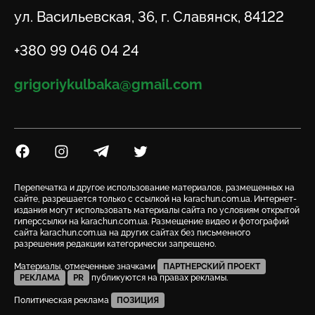
Адрес
ул. Васильевская, 36, г. Славянск, 84122
Телефон
+380 99 046 04 24
Email
grigoriykulbaka@gmail.com
Посилання на Facebook
Посилання на Instagram
Посилання на Telegram
Посилання на Twitter
Перепечатка и другое использование материалов, размещенных на
сайте, разрешается только с ссылкой на karachun.com.ua. Интернет-
издания могут использовать материалы сайта по условиям открытой
гиперссылки на karachun.com.ua. Размещение видео и фотографий
сайта karachun.com.ua на других сайтах без письменного
разрешения редакции категорически запрещено.
Материалы, отмеченные значками
ПАРТНЕРСКИЙ ПРОЕКТ
РЕКЛАМА
PR
публикуются на правах рекламы.
Политическая реклама
ПОЗИЦИЯ