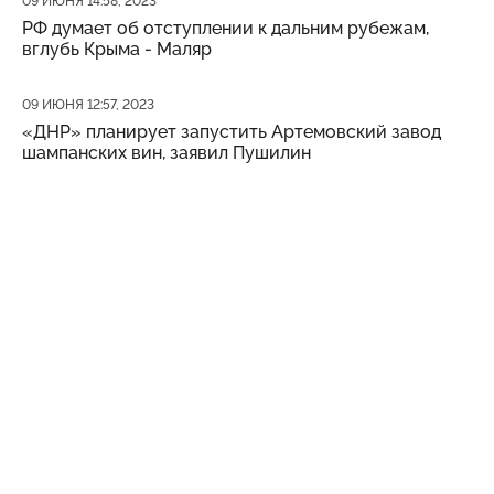
09 ИЮНЯ 14:58, 2023
РФ думает об отступлении к дальним рубежам,
вглубь Крыма - Маляр
Дата публикации
09 ИЮНЯ 12:57, 2023
«ДНР» планирует запустить Артемовский завод
шампанских вин, заявил Пушилин