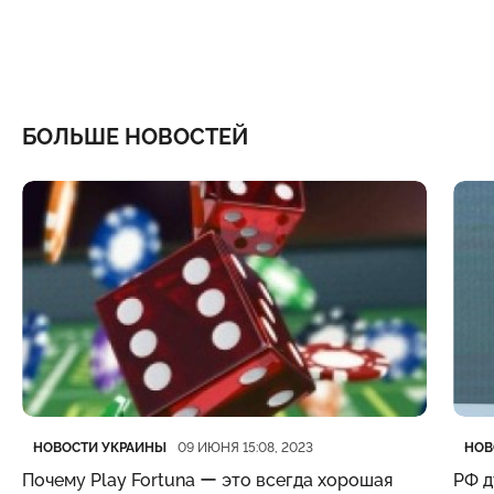
БОЛЬШЕ НОВОСТЕЙ
Категория
Дата публикации
Кате
Дата
НОВОСТИ УКРАИНЫ
НОВ
09 ИЮНЯ 15:08, 2023
Почему Play Fortuna ー это всегда хорошая
РФ д