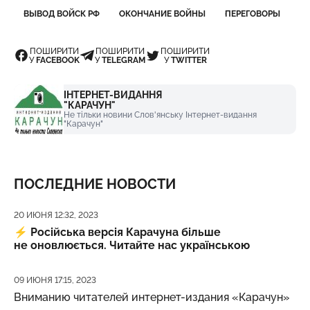
ВЫВОД ВОЙСК РФ
ОКОНЧАНИЕ ВОЙНЫ
ПЕРЕГОВОРЫ
ПОШИРИТИ
ПОШИРИТИ
ПОШИРИТИ
У
FACEBOOK
У
TELEGRAM
У
TWITTER
ІНТЕРНЕТ-ВИДАННЯ
"КАРАЧУН"
Не тільки новини Слов'янську Інтернет-видання
"Карачун"
ПОСЛЕДНИЕ НОВОСТИ
Дата публикации
20 ИЮНЯ 12:32, 2023
⚡️
Російська версія Карачуна більше
не оновлюється. Читайте нас українською
Дата публикации
09 ИЮНЯ 17:15, 2023
Вниманию читателей интернет-издания «Карачун»