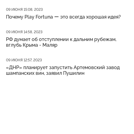
Дата публикации
09 ИЮНЯ 15:08, 2023
Почему Play Fortuna ー это всегда хорошая идея?
Дата публикации
09 ИЮНЯ 14:58, 2023
РФ думает об отступлении к дальним рубежам,
вглубь Крыма - Маляр
Дата публикации
09 ИЮНЯ 12:57, 2023
«ДНР» планирует запустить Артемовский завод
шампанских вин, заявил Пушилин