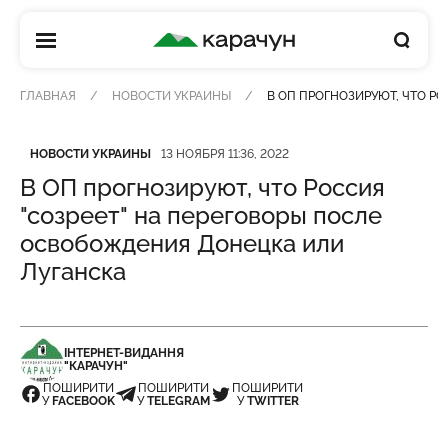
КАРАЧУН
ГЛАВНАЯ
НОВОСТИ УКРАИНЫ
В ОП ПРОГНОЗИРУЮТ, ЧТО Р
Категория
Дата публикации
НОВОСТИ УКРАИНЫ
13 НОЯБРЯ 11:36, 2022
В ОП прогнозируют, что Россия
"созреет" на переговоры после
освобождения Донецка или
Луганска
ІНТЕРНЕТ-ВИДАННЯ
"КАРАЧУН"
ПОШИРИТИ
ПОШИРИТИ
ПОШИРИТИ
У
FACEBOOK
У
TELEGRAM
У
TWITTER