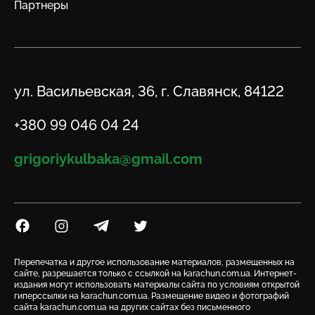
Партнеры
Адрес
ул. Васильевская, 36, г. Славянск, 84122
Телефон
+380 99 046 04 24
Email
grigoriykulbaka@gmail.com
Посилання на Facebook
Посилання на Instagram
Посилання на Telegram
Посилання на Twitter
Перепечатка и другое использование материалов, размещенных на
сайте, разрешается только с ссылкой на karachun.com.ua. Интернет-
издания могут использовать материалы сайта по условиям открытой
гиперссылки на karachun.com.ua. Размещение видео и фотографий
сайта karachun.com.ua на других сайтах без письменного