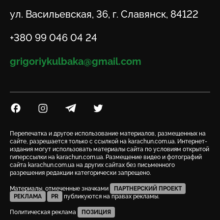
Адрес
ул. Васильевская, 36, г. Славянск, 84122
Телефон
+380 99 046 04 24
Email
grigoriykulbaka@gmail.com
Посилання на Facebook
Посилання на Instagram
Посилання на Telegram
Посилання на Twitter
Перепечатка и другое использование материалов, размещенных на
сайте, разрешается только с ссылкой на karachun.com.ua. Интернет-
издания могут использовать материалы сайта по условиям открытой
гиперссылки на karachun.com.ua. Размещение видео и фотографий
сайта karachun.com.ua на других сайтах без письменного
разрешения редакции категорически запрещено.
Материалы, отмеченные значками
ПАРТНЕРСКИЙ ПРОЕКТ
РЕКЛАМА
PR
публикуются на правах рекламы.
Политическая реклама
ПОЗИЦИЯ