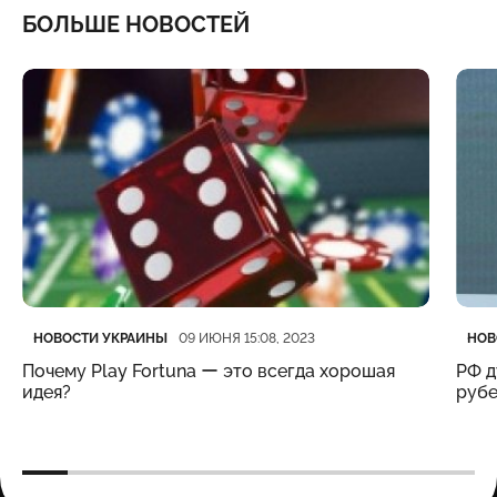
БОЛЬШЕ НОВОСТЕЙ
Категория
Дата публикации
Кате
Дата
НОВОСТИ УКРАИНЫ
НОВ
09 ИЮНЯ 15:08, 2023
Почему Play Fortuna ー это всегда хорошая
РФ д
идея?
рубе