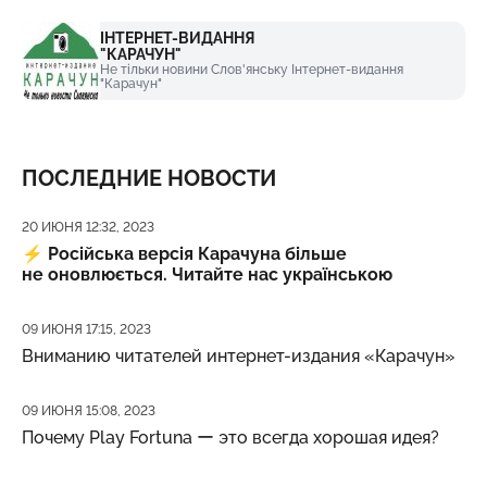
ІНТЕРНЕТ-ВИДАННЯ
"КАРАЧУН"
Не тільки новини Слов'янську Інтернет-видання
"Карачун"
ПОСЛЕДНИЕ НОВОСТИ
Дата публикации
20 ИЮНЯ 12:32, 2023
⚡️
Російська версія Карачуна більше
не оновлюється. Читайте нас українською
Дата публикации
09 ИЮНЯ 17:15, 2023
Вниманию читателей интернет-издания «Карачун»
Дата публикации
09 ИЮНЯ 15:08, 2023
Почему Play Fortuna ー это всегда хорошая идея?