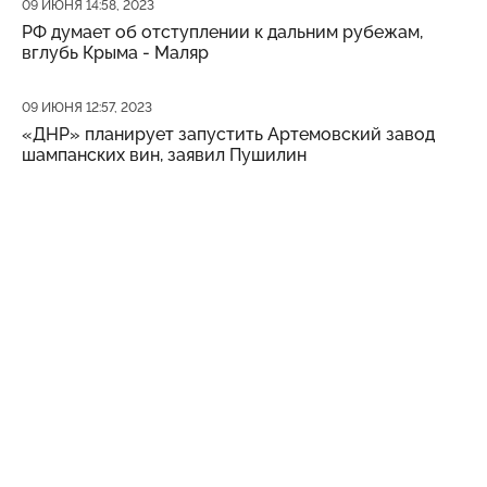
Дата публикации
09 ИЮНЯ 14:58, 2023
РФ думает об отступлении к дальним рубежам,
вглубь Крыма - Маляр
Дата публикации
09 ИЮНЯ 12:57, 2023
«ДНР» планирует запустить Артемовский завод
шампанских вин, заявил Пушилин