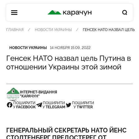
КАРАЧУН
ГЛАВНАЯ
НОВОСТИ УКРАИНЫ
ГЕНСЕК НАТО НАЗВАЛ ЦЕЛЬ 
Категория
Дата публикации
НОВОСТИ УКРАИНЫ
14 НОЯБРЯ 15:09, 2022
Генсек НАТО назвал цель Путина в
отношении Украины этой зимой
ІНТЕРНЕТ-ВИДАННЯ
"КАРАЧУН"
ПОШИРИТИ
ПОШИРИТИ
ПОШИРИТИ
У
FACEBOOK
У
TELEGRAM
У
TWITTER
ГЕНЕРАЛЬНЫЙ СЕКРЕТАРЬ НАТО ЙЕНС
СТОЛТЕНБЕРГ ПРЕДОСТЕРЕГ ОТ