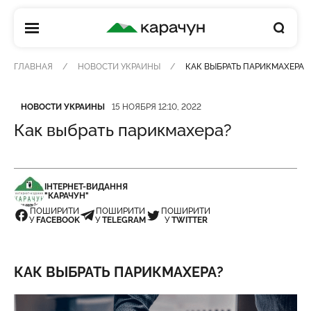
КАРАЧУН
ГЛАВНАЯ
НОВОСТИ УКРАИНЫ
КАК ВЫБРАТЬ ПАРИКМАХЕРА?
Категория
Дата публикации
НОВОСТИ УКРАИНЫ
15 НОЯБРЯ 12:10, 2022
Как выбрать парикмахера?
ІНТЕРНЕТ-ВИДАННЯ
"КАРАЧУН"
ПОШИРИТИ
ПОШИРИТИ
ПОШИРИТИ
У
FACEBOOK
У
TELEGRAM
У
TWITTER
КАК ВЫБРАТЬ ПАРИКМАХЕРА?