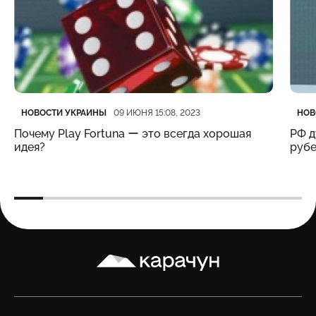
Категория
Дата публикации
Кате
Дата
НОВОСТИ УКРАИНЫ
НОВ
09 ИЮНЯ 15:08, 2023
Почему Play Fortuna ー это всегда хорошая
РФ д
идея?
рубе
Карачун