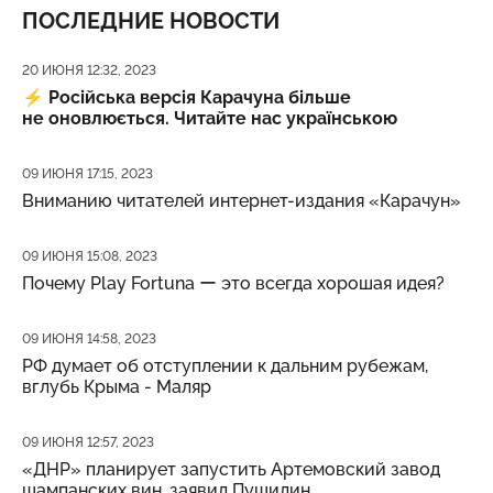
ПОСЛЕДНИЕ НОВОСТИ
Дата публикации
20 ИЮНЯ 12:32, 2023
⚡️
Російська версія Карачуна більше
не оновлюється. Читайте нас українською
Дата публикации
09 ИЮНЯ 17:15, 2023
Вниманию читателей интернет-издания «Карачун»
Дата публикации
09 ИЮНЯ 15:08, 2023
Почему Play Fortuna ー это всегда хорошая идея?
Дата публикации
09 ИЮНЯ 14:58, 2023
РФ думает об отступлении к дальним рубежам,
вглубь Крыма - Маляр
Дата публикации
09 ИЮНЯ 12:57, 2023
«ДНР» планирует запустить Артемовский завод
шампанских вин, заявил Пушилин