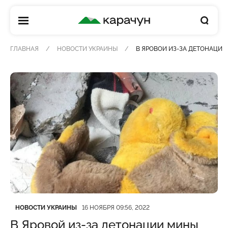
КАРАЧУН
ГЛАВНАЯ
НОВОСТИ УКРАИНЫ
В ЯРОВОЙ ИЗ-ЗА ДЕТОНАЦИИ
Категория
Дата публикации
НОВОСТИ УКРАИНЫ
16 НОЯБРЯ 09:56, 2022
В Яровой из-за детонации мины