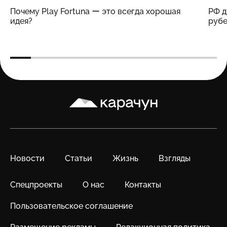
Почему Play Fortuna ー это всегда хорошая
РФ д
идея?
рубе
Карачун
Новости
Статьи
Жизнь
Взгляды
Спецпроекты
О нас
Контакты
Пользовательское соглашение