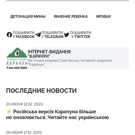
ДЕТОНАЦИЯ МИНЫ
РАНЕНИЕ РЕБЕНКА
ЯРОВАЯ
ПОШИРИТИ
ПОШИРИТИ
ПОШИРИТИ
У
FACEBOOK
У
TELEGRAM
У
TWITTER
ІНТЕРНЕТ-ВИДАННЯ
"КАРАЧУН"
Не тільки новини Слов'янську Інтернет-видання
"Карачун"
ПОСЛЕДНИЕ НОВОСТИ
Дата публикации
20 ИЮНЯ 12:32, 2023
⚡️
Російська версія Карачуна більше
не оновлюється. Читайте нас українською
Дата публикации
09 ИЮНЯ 17:15, 2023