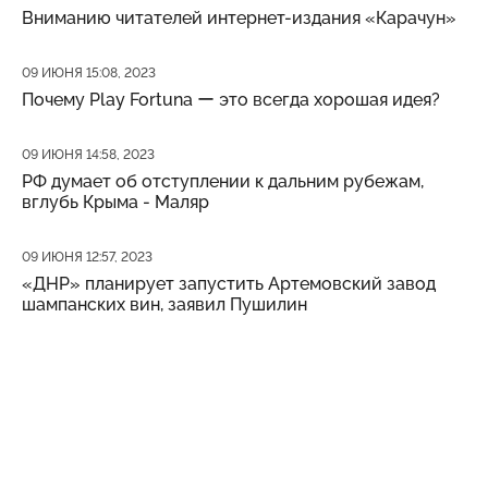
Вниманию читателей интернет-издания «Карачун»
Дата публикации
09 ИЮНЯ 15:08, 2023
Почему Play Fortuna ー это всегда хорошая идея?
Дата публикации
09 ИЮНЯ 14:58, 2023
РФ думает об отступлении к дальним рубежам,
вглубь Крыма - Маляр
Дата публикации
09 ИЮНЯ 12:57, 2023
«ДНР» планирует запустить Артемовский завод
шампанских вин, заявил Пушилин