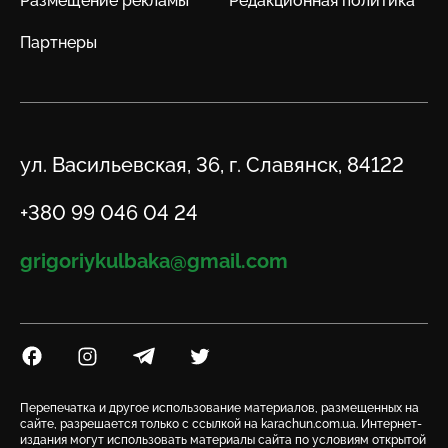
Размещение рекламы
Редакционная политика
Партнеры
Адрес
ул. Васильевская, 36, г. Славянск, 84122
Телефон
+380 99 046 04 24
Email
grigoriykulbaka@gmail.com
Посилання на Facebook
Посилання на Instagram
Посилання на Telegram
Посилання на Twitter
Перепечатка и другое использование материалов, размещенных на
сайте, разрешается только с ссылкой на karachun.com.ua. Интернет-
издания могут использовать материалы сайта по условиям открытой