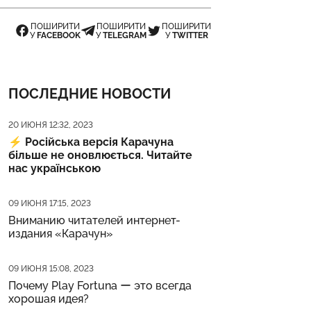
ПОШИРИТИ
ПОШИРИТИ
ПОШИРИТИ
У
FACEBOOK
У
TELEGRAM
У
TWITTER
ПОСЛЕДНИЕ НОВОСТИ
Дата публикации
20 ИЮНЯ 12:32, 2023
⚡️
Російська версія Карачуна
більше не оновлюється. Читайте
нас українською
Дата публикации
09 ИЮНЯ 17:15, 2023
Вниманию читателей интернет-
издания «Карачун»
Дата публикации
09 ИЮНЯ 15:08, 2023
Почему Play Fortuna ー это всегда
хорошая идея?