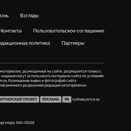
знь
Взгляды
Контакты
Пользовательское соглашение
едакционная политика
Партнеры
 материалов, размещенных на сайте, разрешается только с
т-издания могут использовать материалы сайта по условиям
m.ua. Размещение видео и фотографий сайта
з письменного разрешения редакции категорически
АРТНЕРСКИЙ ПРОЕКТ
РЕКЛАМА
PR
публикуются на
фері медіа: R40-05015