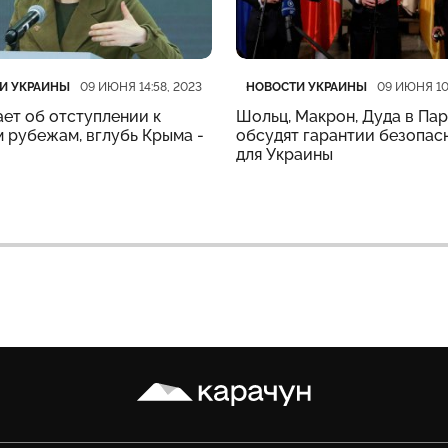
рия
убликации
Категория
Дата публикации
И УКРАИНЫ
НОВОСТИ УКРАИНЫ
09 ИЮНЯ 14:58, 2023
09 ИЮНЯ 10
ет об отступлении к
Шольц, Макрон, Дуда в Па
 рубежам, вглубь Крыма -
обсудят гарантии безопас
для Украины
Карачун