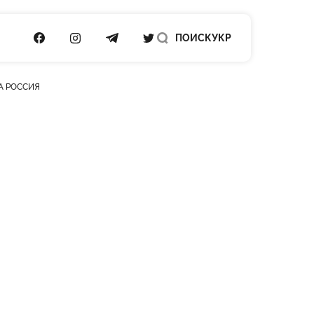
ПОСИЛАННЯ НА FACEBOOK
ПОСИЛАННЯ НА INSTAGRAM
ПОСИЛАННЯ НА TELEGRAM
ПОСИЛАННЯ НА TWITTER
ПОИСК
УКР
А РОССИЯ