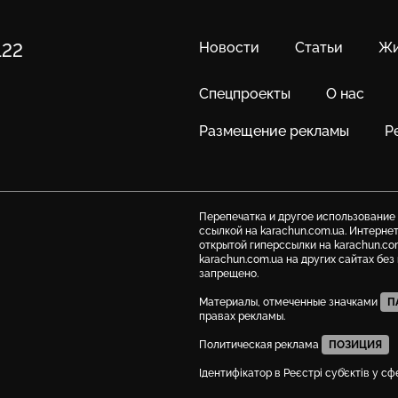
Новости
Статьи
Жи
122
Спецпроекты
О нас
Размещение рекламы
Р
Перепечатка и другое использование
ссылкой на karachun.com.ua. Интерне
открытой гиперссылки на karachun.co
karachun.com.ua на других сайтах бе
запрещено.
Материалы, отмеченные значками
П
правах рекламы.
Политическая реклама
ПОЗИЦИЯ
Ідентифікатор в Реєстрі суб’єктів у с