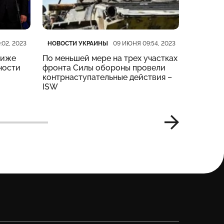
Категория
Дата публикации
Категор
Дата пу
НОВОСТИ УКРАИНЫ
НОВОСТ
:02, 2023
09 ИЮНЯ 09:54, 2023
риже
По меньшей мере на трех участках
На четы
ности
фронта Силы обороны провели
тяжелые
контрнаступательные действия –
Генштаб
ISW