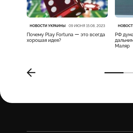
Категория
Дата публикации
Катего
Дата п
НОВОСТИ УКРАИНЫ
НОВОСТ
:19, 2023
09 ИЮНЯ 15:08, 2023
нес
Почему Play Fortuna ー это всегда
РФ дума
м –
хорошая идея?
дальним
Маляр