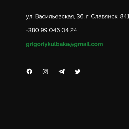
Адрес
ул. Васильевская, 36, г. Славянск, 84
Телефон
+380 99 046 04 24
Email
grigoriykulbaka@gmail.com
Посилання на Facebook
Посилання на Instagram
Посилання на Telegram
Посилання на Twitter