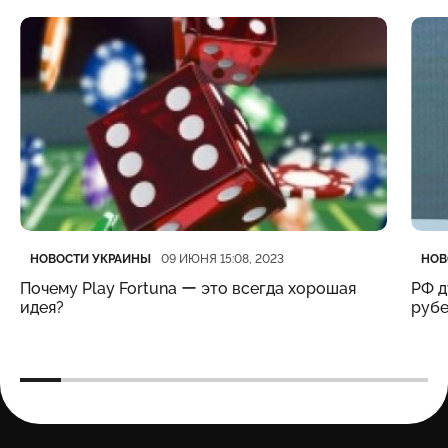
Категория
Дата публикации
Кате
Дата
НОВОСТИ УКРАИНЫ
НОВ
09 ИЮНЯ 15:08, 2023
Почему Play Fortuna ー это всегда хорошая
РФ д
идея?
рубе