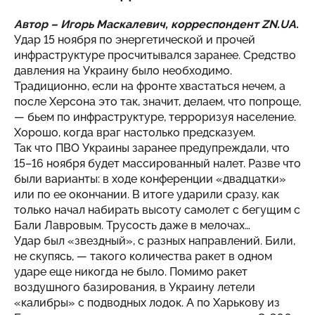
Автор – Игорь Маскалевич, корреспондент
ZN.UA
.
Удар 15 ноября по энергетической и прочей
инфраструктуре просчитывался заранее. Средство
давления на Украину было необходимо.
Традиционно, если на фронте хвастаться нечем, а
после Херсона это так, значит, делаем, что попроще,
— бьем по инфраструктуре, терроризуя население.
Хорошо, когда враг настолько предсказуем.
Так что ПВО Украины заранее предупреждали, что
15–16 ноября будет массированный налет. Разве что
были варианты: в ходе конференции «двадцатки»
или по ее окончании. В итоге ударили сразу, как
только начал набирать высоту самолет с бегущим с
Бали Лавровым. Трусость даже в мелочах…
Удар был «звездный», с разных направлений. Били,
не скупясь, — такого количества ракет в одном
ударе еще никогда не было. Помимо ракет
воздушного базирования, в Украину летели
«калибры» с подводных лодок. А по Харькову из