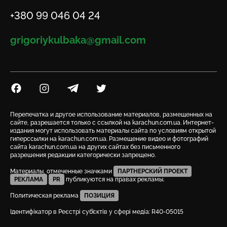
Телефон
+380 99 046 04 24
Email
grigoriykulbaka@gmail.com
Посилання на Facebook
Посилання на Instagram
Посилання на Telegram
Посилання на Twitter
Перепечатка и другое использование материалов, размещенных на
сайте, разрешается только с ссылкой на karachun.com.ua. Интернет-
издания могут использовать материалы сайта по условиям открытой
гиперссылки на karachun.com.ua. Размещение видео и фотографий
сайта karachun.com.ua на других сайтах без письменного
разрешения редакции категорически запрещено.
Материалы, отмеченные значками
ПАРТНЕРСКИЙ ПРОЕКТ
РЕКЛАМА
PR
публикуются на правах рекламы.
Политическая реклама
ПОЗИЦИЯ
Ідентифікатор в Реєстрі суб’єктів у сфері медіа: R40-05015