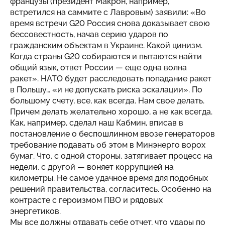
французы (президент Макрон, например,
встретился на саммите с Лавровым) заявили: «Во
время встречи G20 Россия снова доказывает свою
бессовестность, начав серию ударов по
гражданским объектам в Украине. Какой цинизм.
Когда страны G20 собираются и пытаются найти
общий язык, ответ России — еще одна волна
ракет». НАТО будет расследовать попадание ракет
в Польшу… «и не допускать риска эскалации». По
большому счету, все, как всегда. Нам свое делать.
Причем делать желательно хорошо, а не как всегда.
Как, например, сделал наш Кабмин, вписав в
постановление о беспошлинном ввозе генераторов
требование подавать об этом в Минэнерго ворох
бумаг. Что, с одной стороны, затягивает процесс на
недели, с другой — воняет коррупцией на
километры. Не самое удачное время для подобных
решений правительства, согласитесь. Особенно на
контрасте с героизмом ПВО и рядовых
энергетиков.
Мы все должны отдавать себе отчет, что удары по