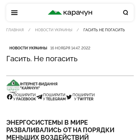
КАРАЧУН
ГЛАВНАЯ
НОВОСТИ УКРАИНЫ
ГАСИТЬ. НЕ ПОГАСИТЬ
Категория
Дата публикации
НОВОСТИ УКРАИНЫ
16 НОЯБРЯ 14:47, 2022
Гасить. Не погасить
ІНТЕРНЕТ-ВИДАННЯ
"КАРАЧУН"
ПОШИРИТИ
ПОШИРИТИ
ПОШИРИТИ
У
FACEBOOK
У
TELEGRAM
У
TWITTER
ЭНЕРГОСИСТЕМЫ В МИРЕ
РАЗВАЛИВАЛИСЬ ОТ НА ПОРЯДКИ
МЕНЬШИХ ВОЗДЕЙСТВИЙ