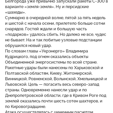
Белгорода уже привычно запускали ракеты С-300 в
варианте «земля-земля». Ну и персидские
«шахеды».
Суммарно в очередной волне, пятой за пять недель
и шестой с начала осени, прилетело больше сотни
снарядов. Гостей ждали и большую часть
«подарков» удалось сбить. Но далеко не все, чудес
не бывает. На и так побитые узловые подстанции
обрушился новый удар.
По словам главы «Укрэнерго» Владимира
Кудрицкого, под огнем оказались объекты
Объединенной энергосистемы по всей стране.
Ракетные удары были нанесены по Харьковской и
Полтавской областям, Киеву, Житомирской,
Винницкой, Ровненской, Волынской, Хмельницкой и
Львовской. Цель — погасить весь северо-запад
страны. Одновременно нанесли удар и по
Днепропетровской области, где в Кривом Роге под
землей оказались почти шесть сотен шахтеров, и
по Кировоградщине.
Атака осуществлялась с циничным расчетом