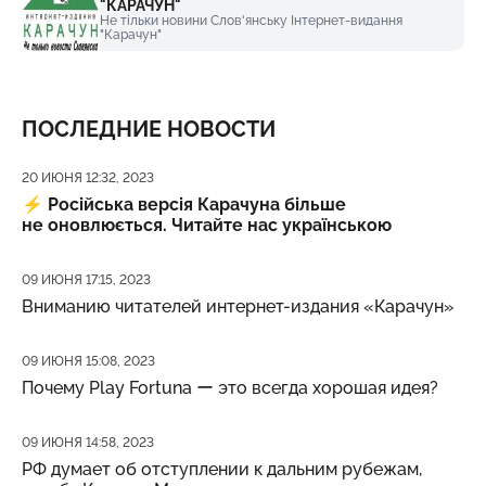
"КАРАЧУН"
Не тільки новини Слов'янську Інтернет-видання
"Карачун"
ПОСЛЕДНИЕ НОВОСТИ
Дата публикации
20 ИЮНЯ 12:32, 2023
⚡️
Російська версія Карачуна більше
не оновлюється. Читайте нас українською
Дата публикации
09 ИЮНЯ 17:15, 2023
Вниманию читателей интернет-издания «Карачун»
Дата публикации
09 ИЮНЯ 15:08, 2023
Почему Play Fortuna ー это всегда хорошая идея?
Дата публикации
09 ИЮНЯ 14:58, 2023
РФ думает об отступлении к дальним рубежам,