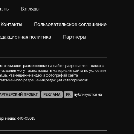
знь
Взгляды
Контакты
Пользовательское соглашение
едакционная политика
Партнеры
 материалов, размещенных на сайте, разрешается только с
т-издания могут использовать материалы сайта по условиям
m.ua. Размещение видео и фотографий сайта
з письменного разрешения редакции категорически
АРТНЕРСКИЙ ПРОЕКТ
РЕКЛАМА
PR
публикуются на
фері медіа: R40-05015