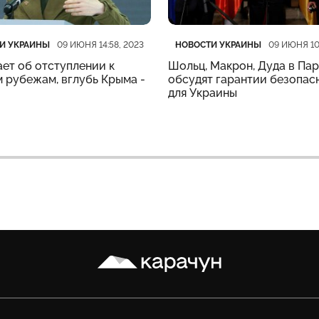
рия
убликации
Категория
Дата публикации
И УКРАИНЫ
НОВОСТИ УКРАИНЫ
09 ИЮНЯ 14:58, 2023
09 ИЮНЯ 10
ет об отступлении к
Шольц, Макрон, Дуда в Па
 рубежам, вглубь Крыма -
обсудят гарантии безопас
для Украины
Карачун