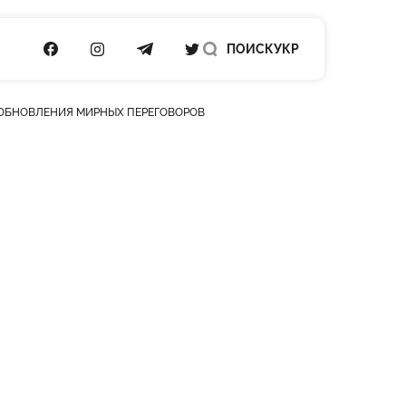
ПОСИЛАННЯ НА FACEBOOK
ПОСИЛАННЯ НА INSTAGRAM
ПОСИЛАННЯ НА TELEGRAM
ПОСИЛАННЯ НА TWITTER
ПОИСК
УКР
ЗОБНОВЛЕНИЯ МИРНЫХ ПЕРЕГОВОРОВ