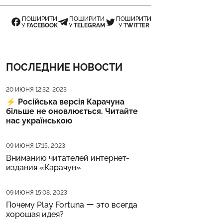
ПОШИРИТИ
ПОШИРИТИ
ПОШИРИТИ
У
FACEBOOK
У
TELEGRAM
У
TWITTER
ПОСЛЕДНИЕ НОВОСТИ
Дата публикации
20 ИЮНЯ 12:32, 2023
⚡️
Російська версія Карачуна
більше не оновлюється. Читайте
нас українською
Дата публикации
09 ИЮНЯ 17:15, 2023
Вниманию читателей интернет-
издания «Карачун»
Дата публикации
09 ИЮНЯ 15:08, 2023
Почему Play Fortuna ー это всегда
хорошая идея?