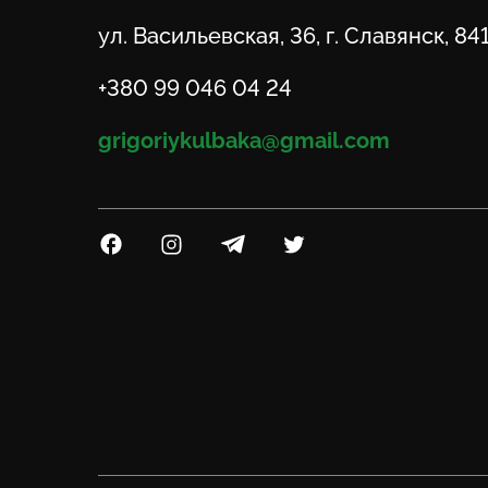
Адрес
ул. Васильевская, 36, г. Славянск, 84
Телефон
+380 99 046 04 24
Email
grigoriykulbaka@gmail.com
Посилання на Facebook
Посилання на Instagram
Посилання на Telegram
Посилання на Twitter