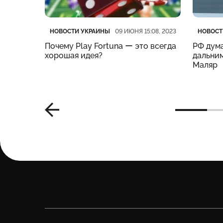
Категория
Дата публикации
Катего
Дата п
НОВОСТИ УКРАИНЫ
НОВОСТ
:19, 2023
09 ИЮНЯ 15:08, 2023
нес
Почему Play Fortuna ー это всегда
РФ дума
м –
хорошая идея?
дальним
Маляр