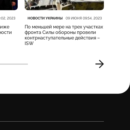
Категория
Дата публикации
Категор
Дата пу
НОВОСТИ УКРАИНЫ
НОВОСТ
:02, 2023
09 ИЮНЯ 09:54, 2023
риже
По меньшей мере на трех участках
На четы
ности
фронта Силы обороны провели
тяжелые
контрнаступательные действия –
Генштаб
ISW