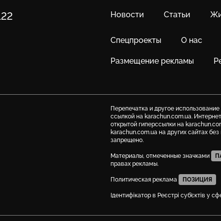
Новости
Статьи
Жи
122
Спецпроекты
О нас
Размещение рекламы
Р
Перепечатка и другое использование
ссылкой на karachun.com.ua. Интерне
открытой гиперссылки на karachun.co
karachun.com.ua на других сайтах бе
запрещено.
Материалы, отмеченные значками
П
правах рекламы.
Политическая реклама
ПОЗИЦИЯ
Ідентифікатор в Реєстрі суб’єктів у с