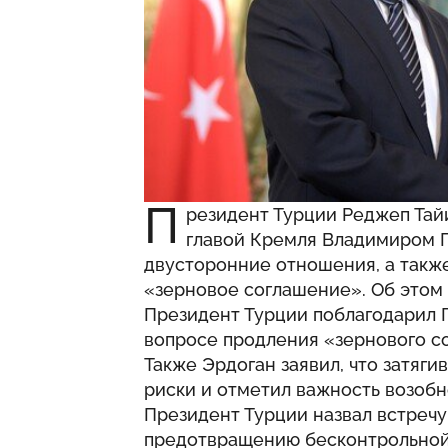
П
резидент Турции Реджеп Тай
главой Кремля Владимиром П
двусторонние отношения, а такж
«зерновое соглашение». Об этом
Президент Турции поблагодарил 
вопросе продления «зернового со
Также Эрдоган заявил, что затяг
риски и отметил важность возоб
Президент Турции назвал встречу
предотвращению бесконтрольной 