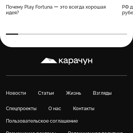
Почему Play Fortuna ー это всегда хорошая
РФ д
идея?
рубе
Карачун
Новости
Статьи
Жизнь
Взгляды
Спецпроекты
О нас
Контакты
Пользовательское соглашение