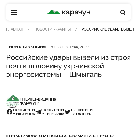
КАРАЧУН
ГЛАВНАЯ
НОВОСТИ УКРАИНЫ
РОССИЙСКИЕ УДАРЫ ВЫВЕЛИ
Категория
Дата публикации
НОВОСТИ УКРАИНЫ
18 НОЯБРЯ 17:44, 2022
Российские удары вывели из строя
почти половину украинской
энергосистемы – Шмыгаль
ІНТЕРНЕТ-ВИДАННЯ
"КАРАЧУН"
ПОШИРИТИ
ПОШИРИТИ
ПОШИРИТИ
У
FACEBOOK
У
TELEGRAM
У
TWITTER