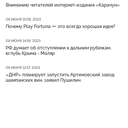
Вниманию читателей интернет-издания «Карачун»
Дата публикации
09 ИЮНЯ 15:08, 2023
Почему Play Fortuna ー это всегда хорошая идея?
Дата публикации
09 ИЮНЯ 14:58, 2023
РФ думает об отступлении к дальним рубежам,
вглубь Крыма - Маляр
Дата публикации
09 ИЮНЯ 12:57, 2023
«ДНР» планирует запустить Артемовский завод
шампанских вин, заявил Пушилин