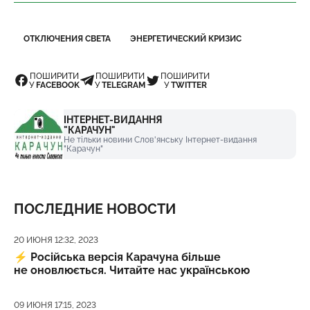
ОТКЛЮЧЕНИЯ СВЕТА
ЭНЕРГЕТИЧЕСКИЙ КРИЗИС
ПОШИРИТИ
ПОШИРИТИ
ПОШИРИТИ
У
FACEBOOK
У
TELEGRAM
У
TWITTER
ІНТЕРНЕТ-ВИДАННЯ
"КАРАЧУН"
Не тільки новини Слов'янську Інтернет-видання
"Карачун"
ПОСЛЕДНИЕ НОВОСТИ
Дата публикации
20 ИЮНЯ 12:32, 2023
⚡️
Російська версія Карачуна більше
не оновлюється. Читайте нас українською
Дата публикации
09 ИЮНЯ 17:15, 2023