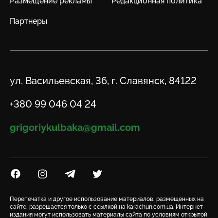
Размещение рекламы
Редакционная политика
Партнеры
Адрес
ул. Васильевская, 36, г. Славянск, 84122
Телефон
+380 99 046 04 24
Email
grigoriykulbaka@gmail.com
Посилання на Facebook
Посилання на Instagram
Посилання на Telegram
Посилання на Twitter
Перепечатка и другое использование материалов, размещенных на
сайте, разрешается только с ссылкой на karachun.com.ua. Интернет-
издания могут использовать материалы сайта по условиям открытой