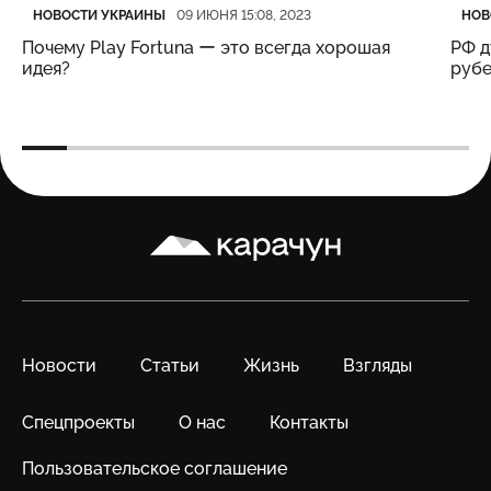
Категория
Дата публикации
Кате
Дата
НОВОСТИ УКРАИНЫ
НОВ
09 ИЮНЯ 15:08, 2023
Почему Play Fortuna ー это всегда хорошая
РФ д
идея?
рубе
Карачун
Новости
Статьи
Жизнь
Взгляды
Спецпроекты
О нас
Контакты
Пользовательское соглашение