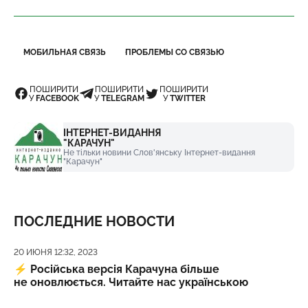
МОБИЛЬНАЯ СВЯЗЬ
ПРОБЛЕМЫ СО СВЯЗЬЮ
ПОШИРИТИ
ПОШИРИТИ
ПОШИРИТИ
У
FACEBOOK
У
TELEGRAM
У
TWITTER
ІНТЕРНЕТ-ВИДАННЯ
"КАРАЧУН"
Не тільки новини Слов'янську Інтернет-видання
"Карачун"
ПОСЛЕДНИЕ НОВОСТИ
Дата публикации
20 ИЮНЯ 12:32, 2023
⚡️
Російська версія Карачуна більше
не оновлюється. Читайте нас українською