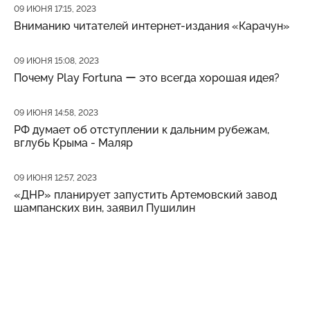
Дата публикации
09 ИЮНЯ 17:15, 2023
Вниманию читателей интернет-издания «Карачун»
Дата публикации
09 ИЮНЯ 15:08, 2023
Почему Play Fortuna ー это всегда хорошая идея?
Дата публикации
09 ИЮНЯ 14:58, 2023
РФ думает об отступлении к дальним рубежам,
вглубь Крыма - Маляр
Дата публикации
09 ИЮНЯ 12:57, 2023
«ДНР» планирует запустить Артемовский завод
шампанских вин, заявил Пушилин