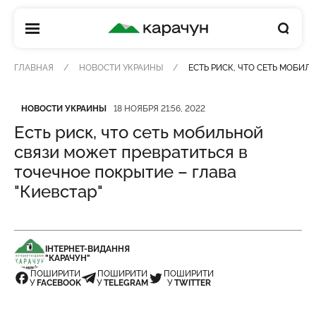
КАРАЧУН
ГЛАВНАЯ
НОВОСТИ УКРАИНЫ
ЕСТЬ РИСК, ЧТО СЕТЬ МОБИЛ
Категория
Дата публикации
НОВОСТИ УКРАИНЫ
18 НОЯБРЯ 21:56, 2022
Есть риск, что сеть мобильной
связи может превратиться в
точечное покрытие – глава
"Киевстар"
ІНТЕРНЕТ-ВИДАННЯ
"КАРАЧУН"
ПОШИРИТИ
ПОШИРИТИ
ПОШИРИТИ
У
FACEBOOK
У
TELEGRAM
У
TWITTER