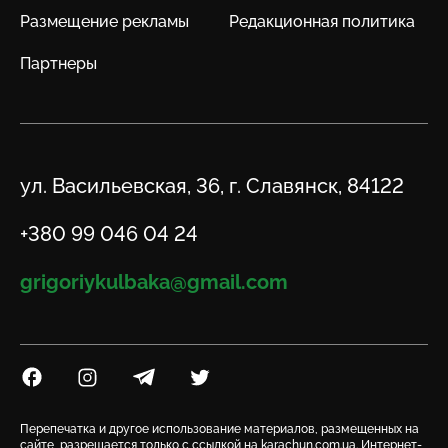
Размещение рекламы
Редакционная политика
Партнеры
Адрес
ул. Васильевская, 36, г. Славянск, 84122
Телефон
+380 99 046 04 24
Email
grigoriykulbaka@gmail.com
Посилання на Facebook
Посилання на Instagram
Посилання на Telegram
Посилання на Twitter
Перепечатка и другое использование материалов, размещенных на
сайте, разрешается только с ссылкой на karachun.com.ua. Интернет-