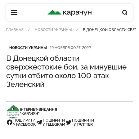
КАРАЧУН
ГЛАВНАЯ
НОВОСТИ УКРАИНЫ
В ДОНЕЦКОЙ ОБЛАСТИ СВЕРХ
Категория
Дата публикации
НОВОСТИ УКРАИНЫ
19 НОЯБРЯ 00:27, 2022
В Донецкой области
сверхжестокие бои, за минувшие
сутки отбито около 100 атак –
Зеленский
ІНТЕРНЕТ-ВИДАННЯ
"КАРАЧУН"
ПОШИРИТИ
ПОШИРИТИ
ПОШИРИТИ
У
FACEBOOK
У
TELEGRAM
У
TWITTER