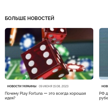
БОЛЬШЕ НОВОСТЕЙ
Категория
Дата публикации
Кате
Дата
НОВОСТИ УКРАИНЫ
НОВ
09 ИЮНЯ 15:08, 2023
Почему Play Fortuna ー это всегда хорошая
РФ д
идея?
рубе