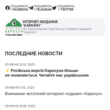
ПОШИРИТИ
ПОШИРИТИ
ПОШИРИТИ
У
FACEBOOK
У
TELEGRAM
У
TWITTER
ІНТЕРНЕТ-ВИДАННЯ
"КАРАЧУН"
Не тільки новини Слов'янську Інтернет-видання
"Карачун"
ПОСЛЕДНИЕ НОВОСТИ
Дата публикации
20 ИЮНЯ 12:32, 2023
⚡️
Російська версія Карачуна більше
не оновлюється. Читайте нас українською
Дата публикации
09 ИЮНЯ 17:15, 2023
Вниманию читателей интернет-издания «Карачун»
Дата публикации
09 ИЮНЯ 15:08, 2023