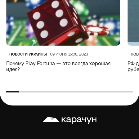
Категория
Дата публикации
Кате
Дата
НОВОСТИ УКРАИНЫ
НОВ
09 ИЮНЯ 15:08, 2023
Почему Play Fortuna ー это всегда хорошая
РФ д
идея?
рубе
Карачун