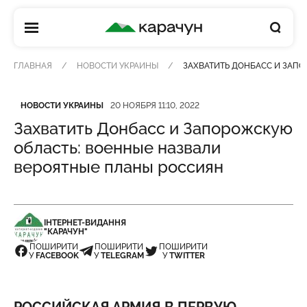
КАРАЧУН
ГЛАВНАЯ
НОВОСТИ УКРАИНЫ
ЗАХВАТИТЬ ДОНБАСС И ЗАП
Категория
Дата публикации
НОВОСТИ УКРАИНЫ
20 НОЯБРЯ 11:10, 2022
Захватить Донбасс и Запорожскую
область: военные назвали
вероятные планы россиян
ІНТЕРНЕТ-ВИДАННЯ
"КАРАЧУН"
ПОШИРИТИ
ПОШИРИТИ
ПОШИРИТИ
У
FACEBOOK
У
TELEGRAM
У
TWITTER