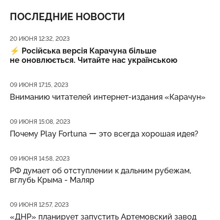
ПОСЛЕДНИЕ НОВОСТИ
Дата публикации
20 ИЮНЯ 12:32, 2023
⚡️
Російська версія Карачуна більше
не оновлюється. Читайте нас українською
Дата публикации
09 ИЮНЯ 17:15, 2023
Вниманию читателей интернет-издания «Карачун»
Дата публикации
09 ИЮНЯ 15:08, 2023
Почему Play Fortuna ー это всегда хорошая идея?
Дата публикации
09 ИЮНЯ 14:58, 2023
РФ думает об отступлении к дальним рубежам,
вглубь Крыма - Маляр
Дата публикации
09 ИЮНЯ 12:57, 2023
«ДНР» планирует запустить Артемовский завод