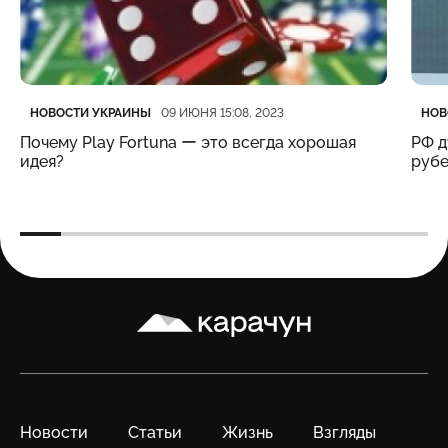
Категория
Дата публикации
Кате
Дата
НОВОСТИ УКРАИНЫ
НОВ
09 ИЮНЯ 15:08, 2023
Почему Play Fortuna ー это всегда хорошая
РФ д
идея?
рубе
Карачун
Новости
Статьи
Жизнь
Взгляды