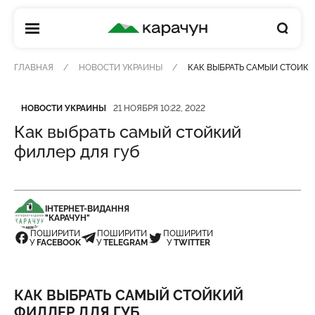
КАРАЧУН
ГЛАВНАЯ
НОВОСТИ УКРАИНЫ
КАК ВЫБРАТЬ САМЫЙ СТОЙКИ
Категория
Дата публикации
НОВОСТИ УКРАИНЫ
21 НОЯБРЯ 10:22, 2022
Как выбрать самый стойкий
филлер для губ
ІНТЕРНЕТ-ВИДАННЯ
"КАРАЧУН"
ПОШИРИТИ
ПОШИРИТИ
ПОШИРИТИ
У
FACEBOOK
У
TELEGRAM
У
TWITTER
КАК ВЫБРАТЬ САМЫЙ СТОЙКИЙ
ФИЛЛЕР ДЛЯ ГУБ