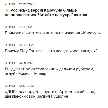
Дата публикации
20 ИЮНЯ 12:32, 2023
⚡️
Російська версія Карачуна більше
не оновлюється. Читайте нас українською
Дата публикации
09 ИЮНЯ 17:15, 2023
Вниманию читателей интернет-издания «Карачун»
Дата публикации
09 ИЮНЯ 15:08, 2023
Почему Play Fortuna ー это всегда хорошая идея?
Дата публикации
09 ИЮНЯ 14:58, 2023
РФ думает об отступлении к дальним рубежам,
вглубь Крыма - Маляр
Дата публикации
09 ИЮНЯ 12:57, 2023
«ДНР» планирует запустить Артемовский завод
шампанских вин, заявил Пушилин