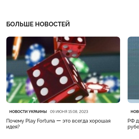
БОЛЬШЕ НОВОСТЕЙ
Категория
Дата публикации
Кате
Дата
НОВОСТИ УКРАИНЫ
НОВ
09 ИЮНЯ 15:08, 2023
Почему Play Fortuna ー это всегда хорошая
РФ д
идея?
рубе