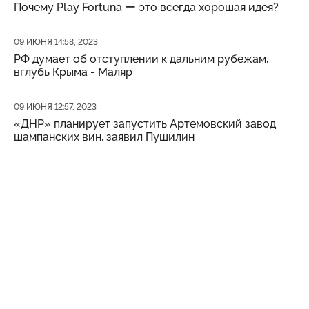
Почему Play Fortuna ー это всегда хорошая идея?
Дата публикации
09 ИЮНЯ 14:58, 2023
РФ думает об отступлении к дальним рубежам,
вглубь Крыма - Маляр
Дата публикации
09 ИЮНЯ 12:57, 2023
«ДНР» планирует запустить Артемовский завод
шампанских вин, заявил Пушилин