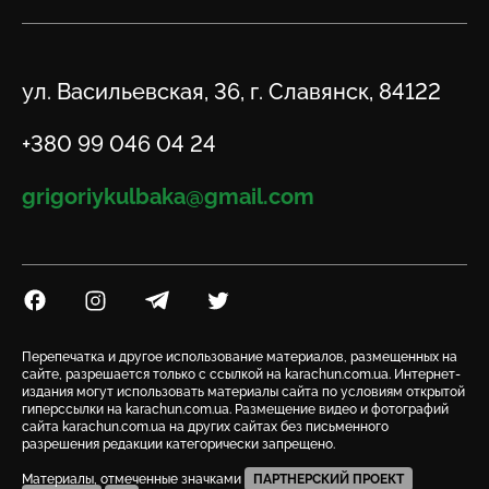
Адрес
ул. Васильевская, 36, г. Славянск, 84122
Телефон
+380 99 046 04 24
Email
grigoriykulbaka@gmail.com
Посилання на Facebook
Посилання на Instagram
Посилання на Telegram
Посилання на Twitter
Перепечатка и другое использование материалов, размещенных на
сайте, разрешается только с ссылкой на karachun.com.ua. Интернет-
издания могут использовать материалы сайта по условиям открытой
гиперссылки на karachun.com.ua. Размещение видео и фотографий
сайта karachun.com.ua на других сайтах без письменного
разрешения редакции категорически запрещено.
Материалы, отмеченные значками
ПАРТНЕРСКИЙ ПРОЕКТ