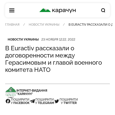
КАРАЧУН
ГЛАВНАЯ
НОВОСТИ УКРАИНЫ
В EURACTIV РАССКАЗАЛИ О 
Категория
Дата публикации
НОВОСТИ УКРАИНЫ
23 НОЯБРЯ 12:22, 2022
В Euractiv рассказали о
договоренности между
Герасимовым и главой военного
комитета НАТО
ІНТЕРНЕТ-ВИДАННЯ
"КАРАЧУН"
ПОШИРИТИ
ПОШИРИТИ
ПОШИРИТИ
У
FACEBOOK
У
TELEGRAM
У
TWITTER