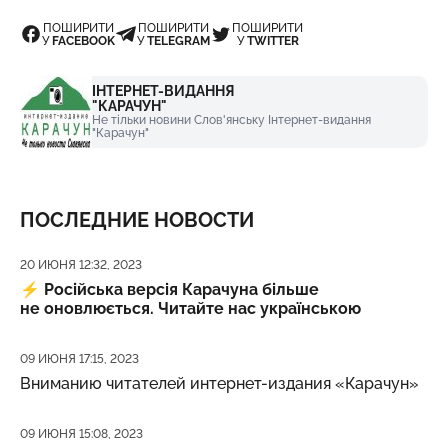
ПОШИРИТИ
ПОШИРИТИ
ПОШИРИТИ
У
FACEBOOK
У
TELEGRAM
У
TWITTER
ІНТЕРНЕТ-ВИДАННЯ
"КАРАЧУН"
Не тільки новини Слов'янську Інтернет-видання
"Карачун"
ПОСЛЕДНИЕ НОВОСТИ
Дата публикации
20 ИЮНЯ 12:32, 2023
⚡️
Російська версія Карачуна більше
не оновлюється. Читайте нас українською
Дата публикации
09 ИЮНЯ 17:15, 2023
Вниманию читателей интернет-издания «Карачун»
Дата публикации
09 ИЮНЯ 15:08, 2023