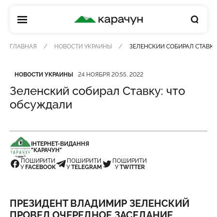
КАРАЧУН
ГЛАВНАЯ
НОВОСТИ УКРАИНЫ
ЗЕЛЕНСКИЙ СОБИРАЛ СТАВКУ
Категория
Дата публикации
НОВОСТИ УКРАИНЫ
24 НОЯБРЯ 20:55, 2022
Зеленский собирал Ставку: что
обсуждали
ІНТЕРНЕТ-ВИДАННЯ
"КАРАЧУН"
ПОШИРИТИ
ПОШИРИТИ
ПОШИРИТИ
У
FACEBOOK
У
TELEGRAM
У
TWITTER
ПРЕЗИДЕНТ ВЛАДИМИР ЗЕЛЕНСКИЙ
ПРОВЕЛ ОЧЕРЕДНОЕ ЗАСЕДАНИЕ