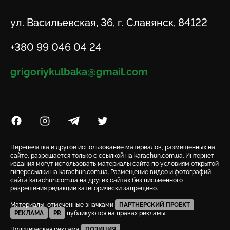
Адрес
ул. Васильевская, 36, г. Славянск, 84122
Телефон
+380 99 046 04 24
Email
grigoriykulbaka@gmail.com
Посилання на Facebook
Посилання на Instagram
Посилання на Telegram
Посилання на Twitter
Перепечатка и другое использование материалов, размещенных на
сайте, разрешается только с ссылкой на karachun.com.ua. Интернет-
издания могут использовать материалы сайта по условиям открытой
гиперссылки на karachun.com.ua. Размещение видео и фотографий
сайта karachun.com.ua на других сайтах без письменного
разрешения редакции категорически запрещено.
Материалы, отмеченные значками
ПАРТНЕРСКИЙ ПРОЕКТ
РЕКЛАМА
PR
публикуются на правах рекламы.
Политическая реклама
ПОЗИЦИЯ