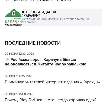
У
FACEBOOK
У
TELEGRAM
У
TWITTER
ІНТЕРНЕТ-ВИДАННЯ
"КАРАЧУН"
Не тільки новини Слов'янську Інтернет-видання
"Карачун"
ПОСЛЕДНИЕ НОВОСТИ
Дата публикации
20 ИЮНЯ 12:32, 2023
⚡️
Російська версія Карачуна більше
не оновлюється. Читайте нас українською
Дата публикации
09 ИЮНЯ 17:15, 2023
Вниманию читателей интернет-издания «Карачун»
Дата публикации
09 ИЮНЯ 15:08, 2023
Почему Play Fortuna ー это всегда хорошая идея?