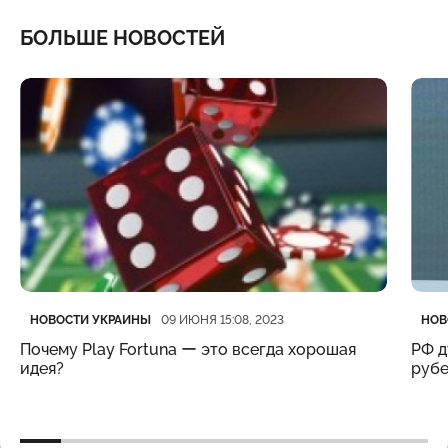
БОЛЬШЕ НОВОСТЕЙ
Категория
Дата публикации
Кате
Дата
НОВОСТИ УКРАИНЫ
НОВ
09 ИЮНЯ 15:08, 2023
Почему Play Fortuna ー это всегда хорошая
РФ д
идея?
рубе