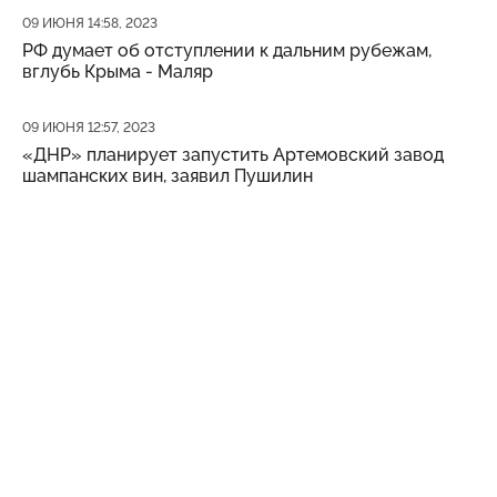
Дата публикации
09 ИЮНЯ 14:58, 2023
РФ думает об отступлении к дальним рубежам,
вглубь Крыма - Маляр
Дата публикации
09 ИЮНЯ 12:57, 2023
«ДНР» планирует запустить Артемовский завод
шампанских вин, заявил Пушилин