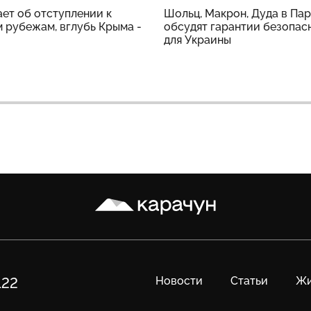
ет об отступлении к
Шольц, Макрон, Дуда в Па
 рубежам, вглубь Крыма -
обсудят гарантии безопас
для Украины
Карачун
Новости
Статьи
Жи
122