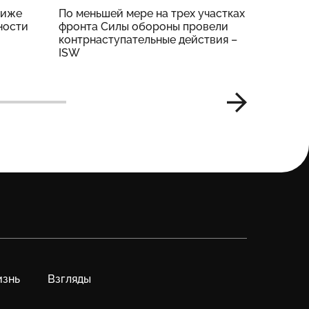
риже
По меньшей мере на трех участках
На четы
ности
фронта Силы обороны провели
тяжелые
контрнаступательные действия –
Генштаб
ISW
знь
Взгляды