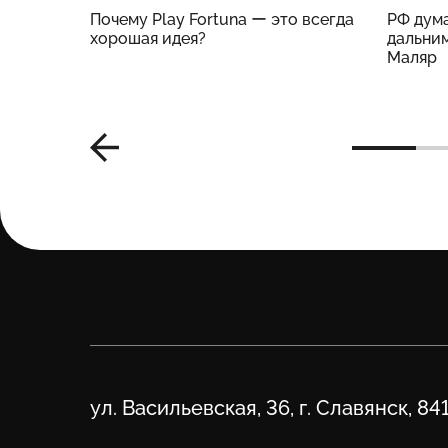
нес
Почему Play Fortuna ー это всегда
РФ дума
м –
хорошая идея?
дальним
Маляр
Адрес
ул. Васильевская, 36, г. Славянск, 84