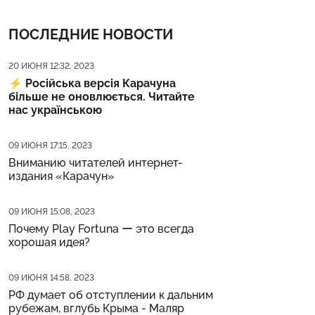
ПОСЛЕДНИЕ НОВОСТИ
Дата публикации
20 ИЮНЯ 12:32, 2023
⚡️
Російська версія Карачуна
більше не оновлюється. Читайте
нас українською
Дата публикации
09 ИЮНЯ 17:15, 2023
Вниманию читателей интернет-
издания «Карачун»
Дата публикации
09 ИЮНЯ 15:08, 2023
Почему Play Fortuna ー это всегда
хорошая идея?
Дата публикации
09 ИЮНЯ 14:58, 2023
РФ думает об отступлении к дальним
рубежам, вглубь Крыма - Маляр