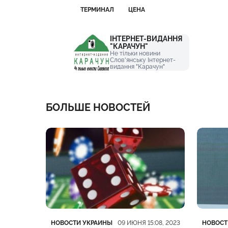
ТЕРМИНАЛ
ЦЕНА
ІНТЕРНЕТ-ВИДАННЯ
"КАРАЧУН"
Не тільки новини
Слов'янську Інтернет-
видання "Карачун"
БОЛЬШЕ НОВОСТЕЙ
Категория
Дата публикации
Катего
Дата п
НОВОСТИ УКРАИНЫ
НОВОСТ
:19, 2023
09 ИЮНЯ 15:08, 2023