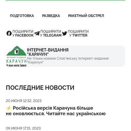
ПОДГОТОВКА
РАЗВЕДКА
РАКЕТНЫЙ ОБСТРЕЛ
ПОШИРИТИ
ПОШИРИТИ
ПОШИРИТИ
У
FACEBOOK
У
TELEGRAM
У
TWITTER
ІНТЕРНЕТ-ВИДАННЯ
"КАРАЧУН"
Не тільки новини Слов'янську Інтернет-видання
"Карачун"
ПОСЛЕДНИЕ НОВОСТИ
Дата публикации
20 ИЮНЯ 12:32, 2023
⚡️
Російська версія Карачуна більше
не оновлюється. Читайте нас українською
Дата публикации
09 ИЮНЯ 17:15, 2023