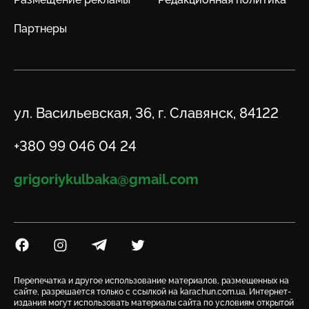
Партнеры
Адрес
ул. Васильевская, 36, г. Славянск, 84122
Телефон
+380 99 046 04 24
Email
grigoriykulbaka@gmail.com
Посилання на Facebook
Посилання на Instagram
Посилання на Telegram
Посилання на Twitter
Перепечатка и другое использование материалов, размещенных на
сайте, разрешается только с ссылкой на karachun.com.ua. Интернет-
издания могут использовать материалы сайта по условиям открытой