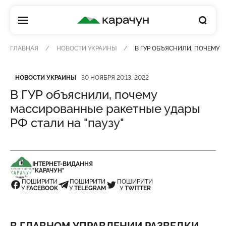
КАРАЧУН
ГЛАВНАЯ
НОВОСТИ УКРАИНЫ
В ГУР ОБЪЯСНИЛИ, ПОЧЕМУ 
Категория
Дата публикации
НОВОСТИ УКРАИНЫ
30 НОЯБРЯ 20:13, 2022
В ГУР объяснили, почему
массированные ракетные удары
РФ стали на "паузу"
ІНТЕРНЕТ-ВИДАННЯ
"КАРАЧУН"
ПОШИРИТИ
ПОШИРИТИ
ПОШИРИТИ
У
FACEBOOK
У
TELEGRAM
У
TWITTER