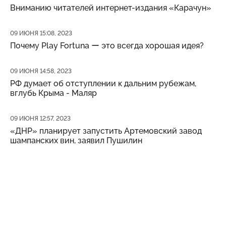
Вниманию читателей интернет-издания «Карачун»
Дата публикации
09 ИЮНЯ 15:08, 2023
Почему Play Fortuna ー это всегда хорошая идея?
Дата публикации
09 ИЮНЯ 14:58, 2023
РФ думает об отступлении к дальним рубежам,
вглубь Крыма - Маляр
Дата публикации
09 ИЮНЯ 12:57, 2023
«ДНР» планирует запустить Артемовский завод
шампанских вин, заявил Пушилин