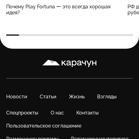
Почему Play Fortuna ー это всегда хорошая
РФ д
идея?
рубе
Карачун
Новости
Статьи
Жизнь
Взгляды
Спецпроекты
О нас
Контакты
Пользовательское соглашение
Размещение рекламы
Редакционная политика