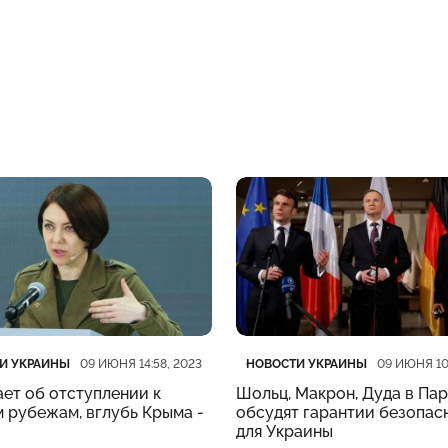
рия
убликации
Категория
Дата публикации
И УКРАИНЫ
НОВОСТИ УКРАИНЫ
09 ИЮНЯ 14:58, 2023
09 ИЮНЯ 10
ет об отступлении к
Шольц, Макрон, Дуда в Па
 рубежам, вглубь Крыма -
обсудят гарантии безопас
для Украины