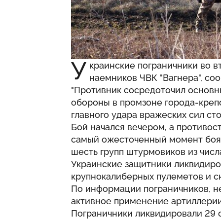
У
краинские пограничники во в
наемников ЧВК "Вагнера", со
"Противник сосредоточил основн
обороны в промзоне города-крепо
главного удара вражеских сил ст
Бой начался вечером, а противос
самый ожесточенный момент боя
шесть групп штурмовиков из числа
Украинские защитники ликвидиро
крупнокалиберных пулеметов и с
По информации пограничников, н
активное применение артиллерии,
Пограничники ликвидировали 29 о