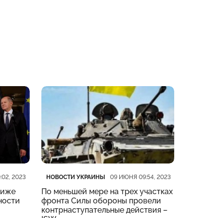
Категория
Дата публикации
Категор
Дата пу
НОВОСТИ УКРАИНЫ
НОВОСТ
:02, 2023
09 ИЮНЯ 09:54, 2023
риже
По меньшей мере на трех участках
На четы
ности
фронта Силы обороны провели
тяжелые
контрнаступательные действия –
Генштаб