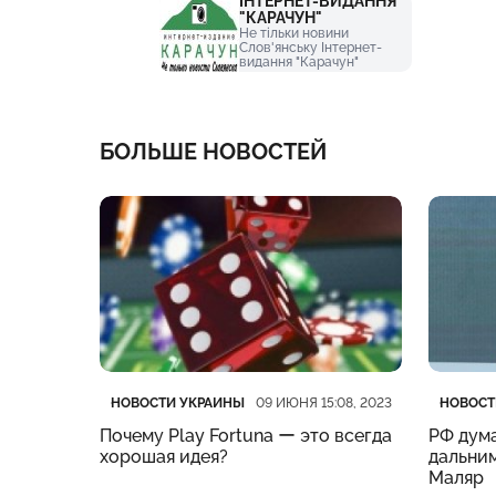
ІНТЕРНЕТ-ВИДАННЯ
"КАРАЧУН"
Не тільки новини
Слов'янську Інтернет-
видання "Карачун"
БОЛЬШЕ НОВОСТЕЙ
Категория
Дата публикации
Катего
Дата п
НОВОСТИ УКРАИНЫ
НОВОСТ
:19, 2023
09 ИЮНЯ 15:08, 2023
нес
Почему Play Fortuna ー это всегда
РФ дума
м –
хорошая идея?
дальним
Маляр