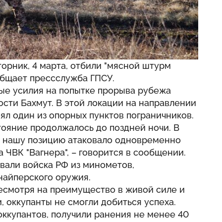
торник, 4 марта, отбили "мясной штурм
общает прессслужба ГПСУ.
ые усилия на попытке прорыва рубежа
сти Бахмут. В этой локации на направлении
оял один из опорных пунктов пограничников.
тояние продолжалось до поздней ночи. В
 нашу позицию атаковало одновременно
 ЧВК "Вагнера", – говорится в сообщении.
вали войска РФ из минометов,
найперского оружия.
есмотря на преимущество в живой силе и
 оккупанты не смогли добиться успеха.
ккупантов, получили ранения не менее 40