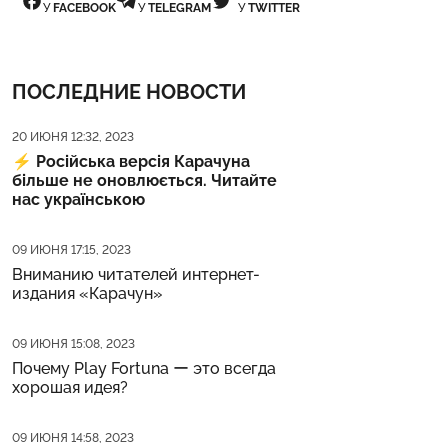
У
FACEBOOK
У
TELEGRAM
У
TWITTER
ПОСЛЕДНИЕ НОВОСТИ
Дата публикации
20 ИЮНЯ 12:32, 2023
⚡️
Російська версія Карачуна
більше не оновлюється. Читайте
нас українською
Дата публикации
09 ИЮНЯ 17:15, 2023
Вниманию читателей интернет-
издания «Карачун»
Дата публикации
09 ИЮНЯ 15:08, 2023
Почему Play Fortuna ー это всегда
хорошая идея?
Дата публикации
09 ИЮНЯ 14:58, 2023