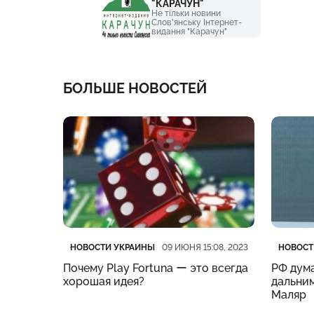
"КАРАЧУН"
Не тільки новини
Слов'янську Інтернет-
видання "Карачун"
БОЛЬШЕ НОВОСТЕЙ
Категория
Дата публикации
Катего
Дата п
НОВОСТИ УКРАИНЫ
НОВОСТ
:19, 2023
09 ИЮНЯ 15:08, 2023
нес
Почему Play Fortuna ー это всегда
РФ дума
м –
хорошая идея?
дальним
Маляр