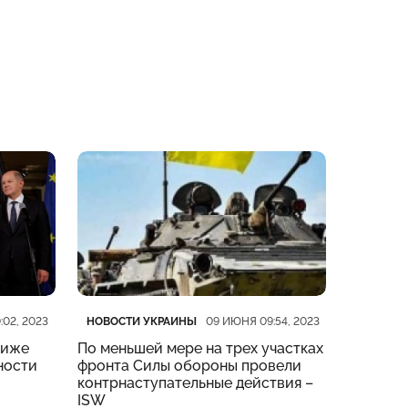
Категория
Дата публикации
Категор
Дата пу
НОВОСТИ УКРАИНЫ
НОВОСТ
:02, 2023
09 ИЮНЯ 09:54, 2023
риже
По меньшей мере на трех участках
На четы
ности
фронта Силы обороны провели
тяжелые
контрнаступательные действия –
Генштаб
ISW