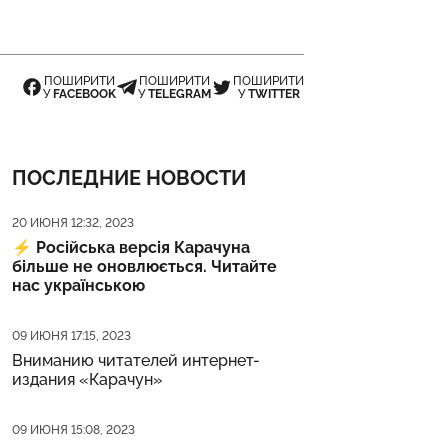
ПОШИРИТИ
ПОШИРИТИ
ПОШИРИТИ
У
FACEBOOK
У
TELEGRAM
У
TWITTER
ПОСЛЕДНИЕ НОВОСТИ
Дата публикации
20 ИЮНЯ 12:32, 2023
⚡️
Російська версія Карачуна
більше не оновлюється. Читайте
нас українською
Дата публикации
09 ИЮНЯ 17:15, 2023
Вниманию читателей интернет-
издания «Карачун»
Дата публикации
09 ИЮНЯ 15:08, 2023