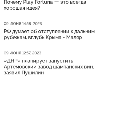
Почему Play Fortuna ー это всегда
хорошая идея?
Дата публикации
09 ИЮНЯ 14:58, 2023
РФ думает об отступлении к дальним
рубежам, вглубь Крыма - Маляр
Дата публикации
09 ИЮНЯ 12:57, 2023
«ДНР» планирует запустить
Артемовский завод шампанских вин,
заявил Пушилин