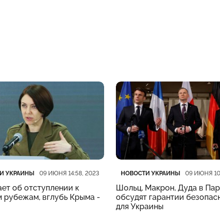
рия
убликации
Категория
Дата публикации
И УКРАИНЫ
НОВОСТИ УКРАИНЫ
09 ИЮНЯ 14:58, 2023
09 ИЮНЯ 10
ет об отступлении к
Шольц, Макрон, Дуда в Па
 рубежам, вглубь Крыма -
обсудят гарантии безопас
для Украины