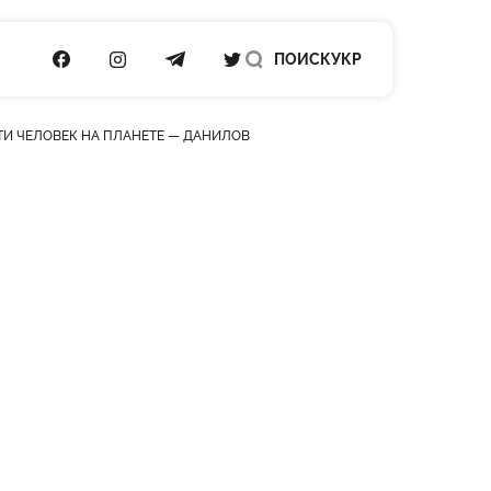
ПОСИЛАННЯ НА FACEBOOK
ПОСИЛАННЯ НА INSTAGRAM
ПОСИЛАННЯ НА TELEGRAM
ПОСИЛАННЯ НА TWITTER
ПОИСК
УКР
ТИ ЧЕЛОВЕК НА ПЛАНЕТЕ — ДАНИЛОВ