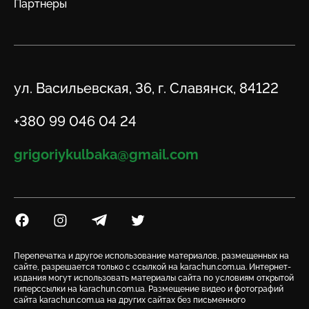
Партнеры
Адрес
ул. Васильевская, 36, г. Славянск, 84122
Телефон
+380 99 046 04 24
Email
grigoriykulbaka@gmail.com
Посилання на Facebook
Посилання на Instagram
Посилання на Telegram
Посилання на Twitter
Перепечатка и другое использование материалов, размещенных на
сайте, разрешается только с ссылкой на karachun.com.ua. Интернет-
издания могут использовать материалы сайта по условиям открытой
гиперссылки на karachun.com.ua. Размещение видео и фотографий
сайта karachun.com.ua на других сайтах без письменного