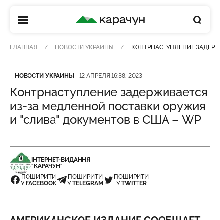
КАРАЧУН
ГЛАВНАЯ
НОВОСТИ УКРАИНЫ
КОНТРНАСТУПЛЕНИЕ ЗАДЕРЖИ
Категория
Дата публикации
НОВОСТИ УКРАИНЫ
12 АПРЕЛЯ 16:38, 2023
Контрнаступление задерживается
из-за медленной поставки оружия
и "слива" документов в США – WP
ІНТЕРНЕТ-ВИДАННЯ
"КАРАЧУН"
ПОШИРИТИ
ПОШИРИТИ
ПОШИРИТИ
У
FACEBOOK
У
TELEGRAM
У
TWITTER