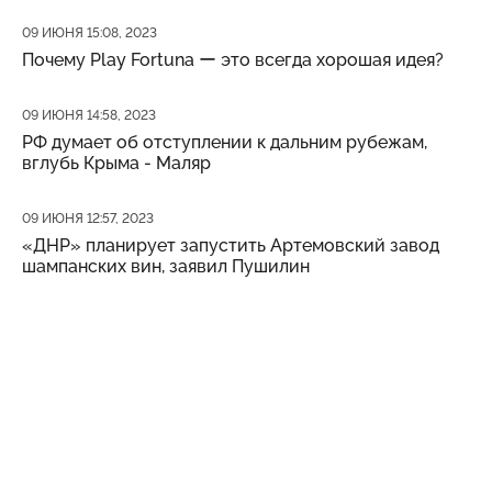
Дата публикации
09 ИЮНЯ 15:08, 2023
Почему Play Fortuna ー это всегда хорошая идея?
Дата публикации
09 ИЮНЯ 14:58, 2023
РФ думает об отступлении к дальним рубежам,
вглубь Крыма - Маляр
Дата публикации
09 ИЮНЯ 12:57, 2023
«ДНР» планирует запустить Артемовский завод
шампанских вин, заявил Пушилин