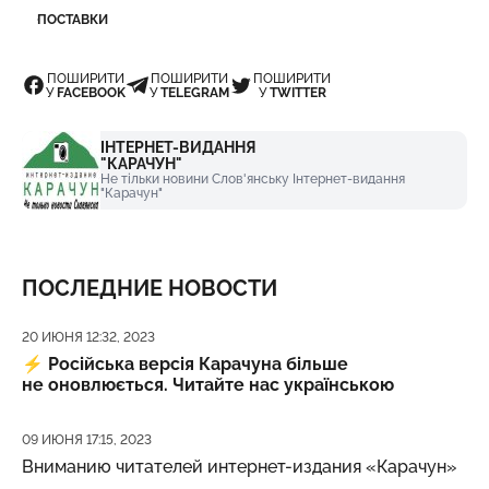
ПОСТАВКИ
ПОШИРИТИ
ПОШИРИТИ
ПОШИРИТИ
У
FACEBOOK
У
TELEGRAM
У
TWITTER
ІНТЕРНЕТ-ВИДАННЯ
"КАРАЧУН"
Не тільки новини Слов'янську Інтернет-видання
"Карачун"
ПОСЛЕДНИЕ НОВОСТИ
Дата публикации
20 ИЮНЯ 12:32, 2023
⚡️
Російська версія Карачуна більше
не оновлюється. Читайте нас українською
Дата публикации
09 ИЮНЯ 17:15, 2023
Вниманию читателей интернет-издания «Карачун»