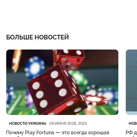
БОЛЬШЕ НОВОСТЕЙ
Категория
Дата публикации
Кате
Дата
НОВОСТИ УКРАИНЫ
НОВ
09 ИЮНЯ 15:08, 2023
Почему Play Fortuna ー это всегда хорошая
РФ д