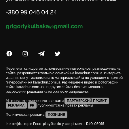
Телефон
+380 99 046 04 24
Email
grigoriykulbaka@gmail.com
Посилання на Facebook
Посилання на Instagram
Посилання на Telegram
Посилання на Twitter
Перепечатка и другое использование материалов, размещенных на
сайте, разрешается только с ссылкой на karachun.com.ua. Интернет-
издания могут использовать материалы сайта по условиям открытой
гиперссылки на karachun.com.ua. Размещение видео и фотографий
сайта karachun.com.ua на других сайтах без письменного
разрешения редакции категорически запрещено.
Материалы, отмеченные значками
ПАРТНЕРСКИЙ ПРОЕКТ
РЕКЛАМА
PR
публикуются на правах рекламы.
Политическая реклама
ПОЗИЦИЯ
Ідентифікатор в Реєстрі суб’єктів у сфері медіа: R40-05015