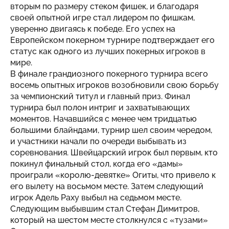
вторым по размеру стеком фишек, и благодаря
своей опытной игре стал лидером по фишкам,
уверенно двигаясь к победе. Его успех на
Европейском покерном турнире подтверждает его
статус как одного из лучших покерных игроков в
мире.
В финале грандиозного покерного турнира всего
восемь опытных игроков возобновили свою борьбу
за чемпионский титул и главный приз. Финал
турнира был полон интриг и захватывающих
моментов. Начавшийся с менее чем тридцатью
большими блайндами, турнир шел своим чередом,
и участники начали по очереди выбывать из
соревнования. Швейцарский игрок был первым, кто
покинул финальный стол, когда его «дамы»
проиграли «королю-девятке» Огиты, что привело к
его вылету на восьмом месте. Затем следующий
игрок Адель Раху выбыл на седьмом месте.
Следующим выбывшим стал Стефан Димитров,
который на шестом месте столкнулся с «тузами»