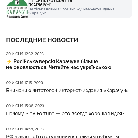
ІНТЕРНЕТ-ВИДАННЯ
"КАРАЧУН"
Не тільки новини Слов'янську Інтернет-видання
"Карачун"
ПОСЛЕДНИЕ НОВОСТИ
Дата публикации
20 ИЮНЯ 12:32, 2023
⚡️
Російська версія Карачуна більше
не оновлюється. Читайте нас українською
Дата публикации
09 ИЮНЯ 17:15, 2023
Вниманию читателей интернет-издания «Карачун»
Дата публикации
09 ИЮНЯ 15:08, 2023
Почему Play Fortuna ー это всегда хорошая идея?
Дата публикации
09 ИЮНЯ 14:58, 2023
РФ думает об отступлении к дальним рубежам,