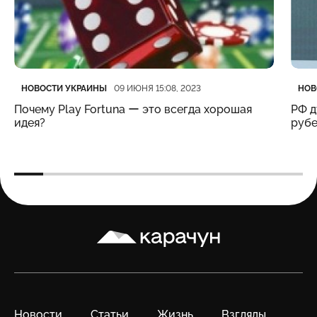
Категория
Дата публикации
Кате
Дата
НОВОСТИ УКРАИНЫ
НОВ
09 ИЮНЯ 15:08, 2023
Почему Play Fortuna ー это всегда хорошая
РФ д
идея?
рубе
Карачун
Новости
Статьи
Жизнь
Взгляды