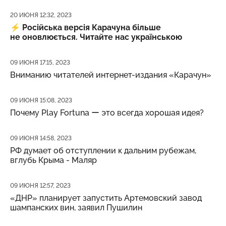
Дата публикации
20 ИЮНЯ 12:32, 2023
⚡️
Російська версія Карачуна більше
не оновлюється. Читайте нас українською
Дата публикации
09 ИЮНЯ 17:15, 2023
Вниманию читателей интернет-издания «Карачун»
Дата публикации
09 ИЮНЯ 15:08, 2023
Почему Play Fortuna ー это всегда хорошая идея?
Дата публикации
09 ИЮНЯ 14:58, 2023
РФ думает об отступлении к дальним рубежам,
вглубь Крыма - Маляр
Дата публикации
09 ИЮНЯ 12:57, 2023
«ДНР» планирует запустить Артемовский завод
шампанских вин, заявил Пушилин