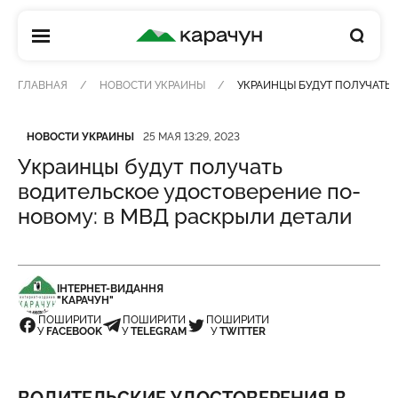
КАРАЧУН
ГЛАВНАЯ
НОВОСТИ УКРАИНЫ
УКРАИНЦЫ БУДУТ ПОЛУЧАТЬ 
Категория
Дата публикации
НОВОСТИ УКРАИНЫ
25 МАЯ 13:29, 2023
Украинцы будут получать
водительское удостоверение по-
новому: в МВД раскрыли детали
ІНТЕРНЕТ-ВИДАННЯ
"КАРАЧУН"
ПОШИРИТИ
ПОШИРИТИ
ПОШИРИТИ
У
FACEBOOK
У
TELEGRAM
У
TWITTER