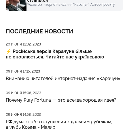
КУЛЬБАКА
Ркдактор інтернет-видання "Карачун" Автор проєкту
ПОСЛЕДНИЕ НОВОСТИ
Дата публикации
20 ИЮНЯ 12:32, 2023
⚡️
Російська версія Карачуна більше
не оновлюється. Читайте нас українською
Дата публикации
09 ИЮНЯ 17:15, 2023
Вниманию читателей интернет-издания «Карачун»
Дата публикации
09 ИЮНЯ 15:08, 2023
Почему Play Fortuna ー это всегда хорошая идея?
Дата публикации
09 ИЮНЯ 14:58, 2023
РФ думает об отступлении к дальним рубежам,
вглубь Крыма - Маляр