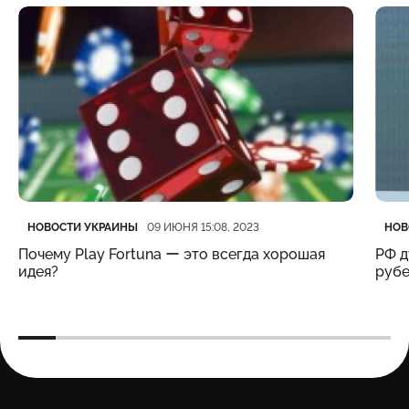
Категория
Дата публикации
Кате
Дата
НОВОСТИ УКРАИНЫ
НОВ
09 ИЮНЯ 15:08, 2023
Почему Play Fortuna ー это всегда хорошая
РФ д
идея?
рубе