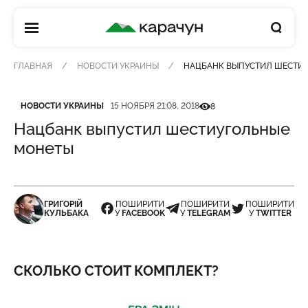
КАРАЧУН
ГЛАВНАЯ
НОВОСТИ УКРАИНЫ
НАЦБАНК ВЫПУСТИЛ ШЕСТИ
Категория
Дата публикации
Кількість переглядів
НОВОСТИ УКРАИНЫ
15 НОЯБРЯ 21:08, 2018
8
Нацбанк выпустил шестиугольные
монеты
ГРИГОРІЙ
ПОШИРИТИ
ПОШИРИТИ
ПОШИРИТИ
КУЛЬБАКА
У
FACEBOOK
У
TELEGRAM
У
TWITTER
СКОЛЬКО СТОИТ КОМПЛЕКТ?