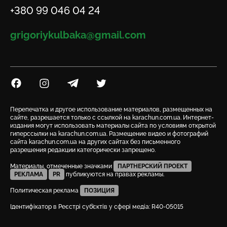
Телефон
+380 99 046 04 24
Email
grigoriykulbaka@gmail.com
Посилання на Facebook
Посилання на Instagram
Посилання на Telegram
Посилання на Twitter
Перепечатка и другое использование материалов, размещенных на
сайте, разрешается только с ссылкой на karachun.com.ua. Интернет-
издания могут использовать материалы сайта по условиям открытой
гиперссылки на karachun.com.ua. Размещение видео и фотографий
сайта karachun.com.ua на других сайтах без письменного
разрешения редакции категорически запрещено.
Материалы, отмеченные значками
ПАРТНЕРСКИЙ ПРОЕКТ
РЕКЛАМА
PR
публикуются на правах рекламы.
Политическая реклама
ПОЗИЦИЯ
Ідентифікатор в Реєстрі суб’єктів у сфері медіа: R40-05015