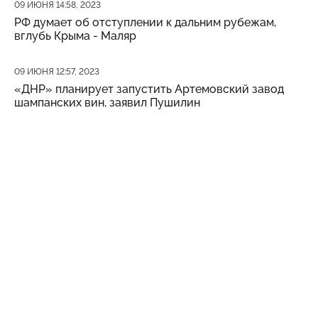
Дата публикации
09 ИЮНЯ 14:58, 2023
РФ думает об отступлении к дальним рубежам,
вглубь Крыма - Маляр
Дата публикации
09 ИЮНЯ 12:57, 2023
«ДНР» планирует запустить Артемовский завод
шампанских вин, заявил Пушилин