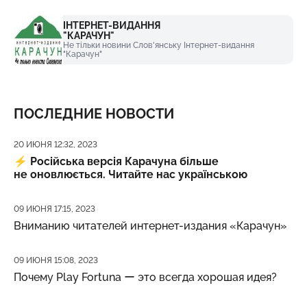
ІНТЕРНЕТ-ВИДАННЯ
"КАРАЧУН"
Не тільки новини Слов'янську Інтернет-видання
"Карачун"
ПОСЛЕДНИЕ НОВОСТИ
Дата публикации
20 ИЮНЯ 12:32, 2023
⚡️
Російська версія Карачуна більше
не оновлюється. Читайте нас українською
Дата публикации
09 ИЮНЯ 17:15, 2023
Вниманию читателей интернет-издания «Карачун»
Дата публикации
09 ИЮНЯ 15:08, 2023
Почему Play Fortuna ー это всегда хорошая идея?