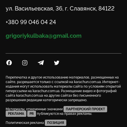
Адрес
ул. Васильевская, 36, г. Славянск, 84122
Телефон
+380 99 046 04 24
Email
grigoriykulbaka@gmail.com
Посилання на Facebook
Посилання на Instagram
Посилання на Telegram
Посилання на Twitter
Перепечатка и другое использование материалов, размещенных на
сайте, разрешается только с ссылкой на karachun.com.ua. Интернет-
издания могут использовать материалы сайта по условиям открытой
гиперссылки на karachun.com.ua. Размещение видео и фотографий
сайта karachun.com.ua на других сайтах без письменного
разрешения редакции категорически запрещено.
Материалы, отмеченные значками
ПАРТНЕРСКИЙ ПРОЕКТ
РЕКЛАМА
PR
публикуются на правах рекламы.
Политическая реклама
ПОЗИЦИЯ