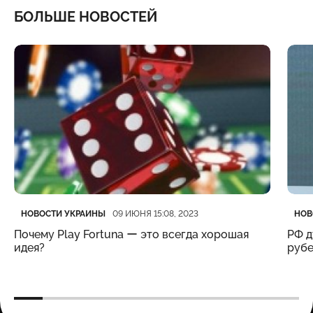
БОЛЬШЕ НОВОСТЕЙ
Категория
Дата публикации
Кате
Дата
НОВОСТИ УКРАИНЫ
НОВ
09 ИЮНЯ 15:08, 2023
Почему Play Fortuna ー это всегда хорошая
РФ д
идея?
рубе