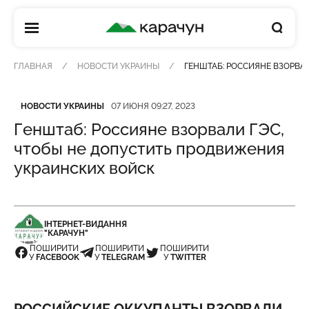
КАРАЧУН
ГЛАВНАЯ
НОВОСТИ УКРАИНЫ
ГЕНШТАБ: РОССИЯНЕ ВЗОРВА
Категория
Дата публикации
НОВОСТИ УКРАИНЫ
07 ИЮНЯ 09:27, 2023
Генштаб: Россияне взорвали ГЭС,
чтобы не допустить продвижения
украинских войск
ІНТЕРНЕТ-ВИДАННЯ
"КАРАЧУН"
ПОШИРИТИ
ПОШИРИТИ
ПОШИРИТИ
У
FACEBOOK
У
TELEGRAM
У
TWITTER