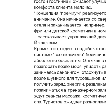
гостей гостиницы ожидает улучш
комфорта клиента мелочах.
"Концепция "премиум" реализуетс
внимание. Она начинается со св
отеля и заканчивается, например
фри или детской косметики в номе
– рассказывает управляющий дирек
Йылдырым.
Кроме того, отдых в подобных го
системе "все включено" большинс
абсолютно бесплатны. Отдыхая в 
позагорать возле моря, увидеть 
занимаясь дайвингом, отдохнуть 
возле шумного для тусовщиков ил
получить заряд энергии, развлека
позаниматься в тренажерном зал
ждут сеансы массажа, косметичес
спа. Туристов ожидает разноплан