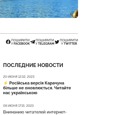
ПОШИРИТИ
ПОШИРИТИ
ПОШИРИТИ
У
FACEBOOK
У
TELEGRAM
У
TWITTER
ПОСЛЕДНИЕ НОВОСТИ
Дата публикации
20 ИЮНЯ 12:32, 2023
⚡️
Російська версія Карачуна
більше не оновлюється. Читайте
нас українською
Дата публикации
09 ИЮНЯ 17:15, 2023
Вниманию читателей интернет-