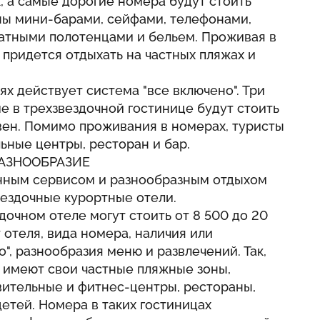
х, а самые дорогие номера будут стоить
ны мини-барами, сейфами, телефонами,
атными полотенцами и бельем. Проживая в
 придется отдыхать на частных пляжах и
ях действует система "все включено". Три
ме в трехзвездочной гостинице будут стоить
вен. Помимо проживания в номерах, туристы
ьные центры, ресторан и бар.
РАЗНООБРАЗИЕ
нным сервисом и разнообразным отдыхом
вездочные курортные отели.
дочном отеле могут стоить от 8 500 до 20
 отеля, вида номера, наличия или
", разнообразия меню и развлечений. Так,
 имеют свои частные пляжные зоны,
овительные и фитнес-центры, рестораны,
детей. Номера в таких гостиницах