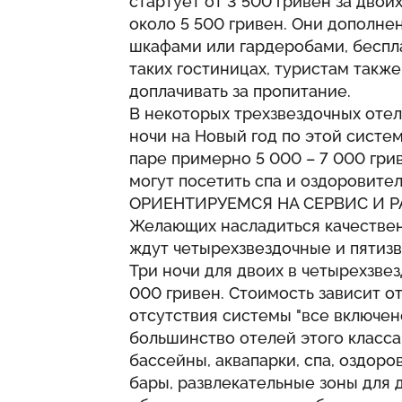
стартует от 3 500 гривен за двои
около 5 500 гривен. Они дополне
шкафами или гардеробами, беспл
таких гостиницах, туристам также
доплачивать за пропитание.
В некоторых трехзвездочных отел
ночи на Новый год по этой систе
паре примерно 5 000 – 7 000 гри
могут посетить спа и оздоровител
ОРИЕНТИРУЕМСЯ НА СЕРВИС И 
Желающих насладиться качестве
ждут четырехзвездочные и пятиз
Три ночи для двоих в четырехзвез
000 гривен. Стоимость зависит от
отсутствия системы "все включено
большинство отелей этого класса
бассейны, аквапарки, спа, оздор
бары, развлекательные зоны для 