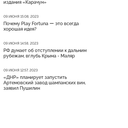
издания «Карачун»
Дата публикации
09 ИЮНЯ 15:08, 2023
Почему Play Fortuna ー это всегда
хорошая идея?
Дата публикации
09 ИЮНЯ 14:58, 2023
РФ думает об отступлении к дальним
рубежам, вглубь Крыма - Маляр
Дата публикации
09 ИЮНЯ 12:57, 2023
«ДНР» планирует запустить
Артемовский завод шампанских вин,
заявил Пушилин