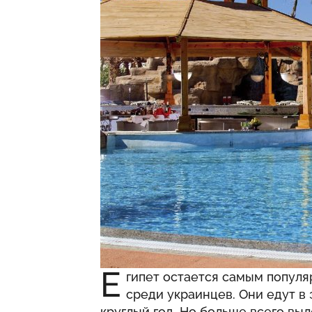
Е
гипет остается самым попул
среди украинцев. Они едут в
круглый год. Но больше всего вы