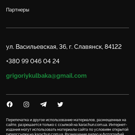
Партнеры
Адрес
ул. Васильевская, 36, г. Славянск, 84122
Телефон
+380 99 046 04 24
Email
grigoriykulbaka@gmail.com
Посилання на Facebook
Посилання на Instagram
Посилання на Telegram
Посилання на Twitter
Перепечатка и другое использование материалов, размещенных на
сайте, разрешается только с ссылкой на karachun.com.ua. Интернет-
издания могут использовать материалы сайта по условиям открытой
гиперссылки на karachun.com.ua. Размещение видео и фотографий