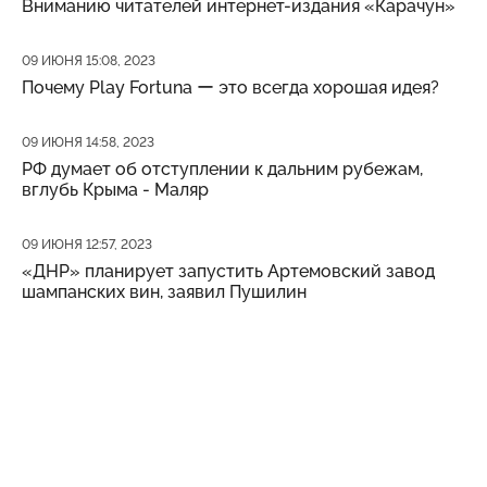
Вниманию читателей интернет-издания «Карачун»
Дата публикации
09 ИЮНЯ 15:08, 2023
Почему Play Fortuna ー это всегда хорошая идея?
Дата публикации
09 ИЮНЯ 14:58, 2023
РФ думает об отступлении к дальним рубежам,
вглубь Крыма - Маляр
Дата публикации
09 ИЮНЯ 12:57, 2023
«ДНР» планирует запустить Артемовский завод
шампанских вин, заявил Пушилин