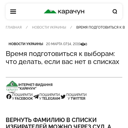
КАРАЧУН
ГЛАВНАЯ
НОВОСТИ УКРАИНЫ
ВРЕМЯ ПОДГОТОВИТЬСЯ К ВЫБ
Категория
Дата публикации
Кількість переглядів
НОВОСТИ УКРАИНЫ
20 МАРТА 07:14, 2019
8
Время подготовиться к выборам:
что делать, если вас нет в списках
ІНТЕРНЕТ-ВИДАННЯ
"КАРАЧУН"
ПОШИРИТИ
ПОШИРИТИ
ПОШИРИТИ
У
FACEBOOK
У
TELEGRAM
У
TWITTER
ВЕРНУТЬ ФАМИЛИЮ В СПИСКИ
ИЗБИРАТЕЛЕЙ МОЖНО ЧЕРЕЗ СУД, А