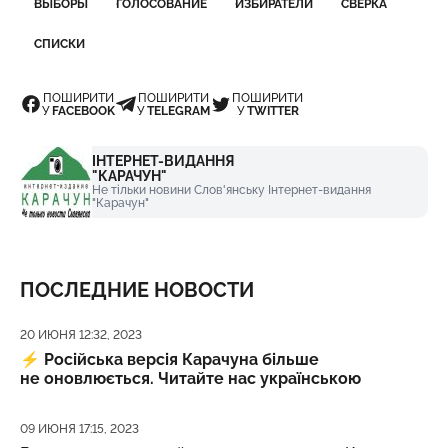
ВЫБОРЫ
ГОЛОСОВАНИЕ
ИЗБИРАТЕЛИ
СВЕРКА
СПИСКИ
ПОШИРИТИ
ПОШИРИТИ
ПОШИРИТИ
У
FACEBOOK
У
TELEGRAM
У
TWITTER
ІНТЕРНЕТ-ВИДАННЯ
"КАРАЧУН"
Не тільки новини Слов'янську Інтернет-видання
"Карачун"
ПОСЛЕДНИЕ НОВОСТИ
Дата публикации
20 ИЮНЯ 12:32, 2023
⚡️
Російська версія Карачуна більше
не оновлюється. Читайте нас українською
Дата публикации
09 ИЮНЯ 17:15, 2023